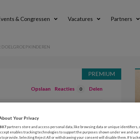
vents & Congressen
Vacatures
Partners
aal
ER DOELGROEPKINDEREN
PREMIUM
Opslaan
Reacties
Delen
0
teeds meer
About Your Privacy
eren
887
partners store and access personal data, like browsing data or unique identifiers, 
 Accept enables tracking technologies to support the purposes shown under we and our
 to provide. Selecting Reject All or withdrawing your consent will disable them. If track