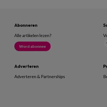
Abonneren
S
Alle artikelen lezen
?
Vo
Word abonnee
Adverteren
P
Adverteren & Partnerships
B