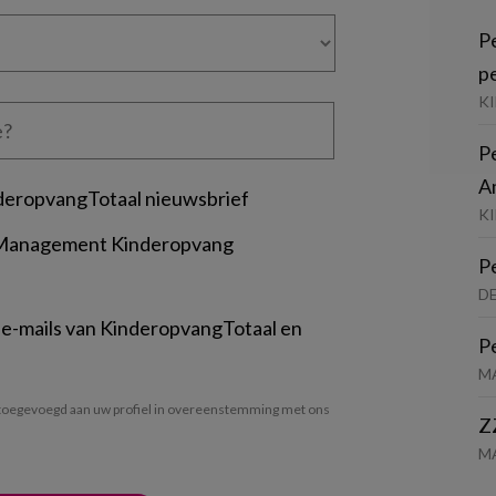
P
p
K
P
A
deropvangTotaal nieuwsbrief
KI
 Management Kinderopvang
P
D
 e-mails van KinderopvangTotaal en
P
M
oegevoegd aan uw profiel in overeenstemming met ons
Z
M