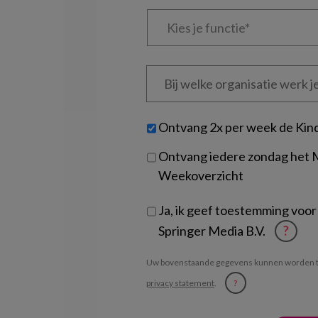
Kies
je
functie
*
Bij
welke
organisatie
werk
Untitled
Ontvang 2x per week de Kin
je?
Ontvang iedere zondag het
Weekoverzicht
Ja, ik geef toestemming voor
Springer Media B.V.
?
Uw bovenstaande gegevens kunnen worden t
privacy statement
.
?