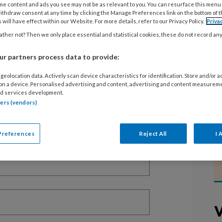
me content and ads you see may not be as relevant to you. You can resurface this menu
ithdraw consent at any time by clicking the Manage Preferences link on the bottom of 
 will have effect within our Website. For more details, refer to our Privacy Policy.
Priva
ther not? Then we only place essential and statistical cookies, these do not record an
EGISTREREN
r partners process data to provide:
t artikel lezen?
geolocation data. Actively scan device characteristics for identification. Store and/or 
 on a device. Personalised advertising and content, advertising and content measurem
d services development.
en lees 2 artikelen gratis per maand
tners (vendors)
of abonnement?
Log dan in
Preferences
Reject All
I 
V