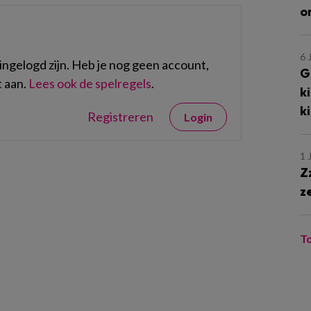
o
6 
ngelogd zijn. Heb je nog geen account,
G
 aan.
Lees ook de spelregels
.
k
k
Registreren
Login
1 
Z
z
T