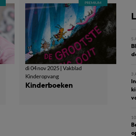
L
5
B
d
di 04 nov 2025 | Vakblad
3
Kinderopvang
I
Kinderboeken
k
v
10
B
o