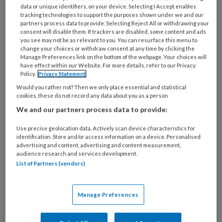
data or unique identifiers, on your device. Selecting I Accept enables
organisatie
tracking technologies to support the purposes shown under we and our
werk
partners process data to provide. Selecting Reject All or withdrawing your
Untitled
Ontvang 2x per week de
je?
consent will disable them. If trackers are disabled, some content and ads
you see may not be as relevant to you. You can resurface this menu to
KinderopvangTotaal nieuwsbrief
change your choices or withdraw consent at any time by clicking the
Manage Preferences link on the bottom of the webpage. Your choices will
have effect within our Website. For more details, refer to our Privacy
Ontvang iedere zondag het
Policy.
Privacy Statement
Management Kinderopvang
Would you rather not? Then we only place essential and statistical
Weekoverzicht
cookies, these do not record any data about you as a person
We and our partners process data to provide:
Ja, ik geef toestemming voor e-mails
Use precise geolocation data. Actively scan device characteristics for
van KinderopvangTotaal en
identification. Store and/or access information on a device. Personalised
Springer Media B.V.
?
advertising and content, advertising and content measurement,
audience research and services development.
List of Partners (vendors)
Uw bovenstaande gegevens kunnen worden toegevoegd aan
uw profiel in overeenstemming met ons
privacy statement
.
Manage Preferences
?