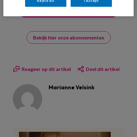
Reject All
I Accept
Bekijk hier onze abonnementen
Reageer op dit artikel
Deel dit artikel
Marianne Velsink