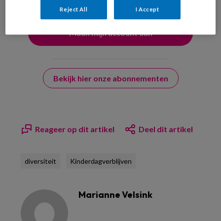
Reject All
I Accept
Bekijk hier onze abonnementen
Reageer op dit artikel
Deel dit artikel
diversiteit
Kinderdagverblijven
Marianne Velsink