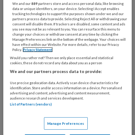
Bij
We and our
889
partners store and access personal data, like browsing
welke
data or unique identifiers, on your device. Selecting I Accept enables
tracking technologies to support the purposes shown under we and our
organisatie
partners process data to provide. Selecting Reject All or withdrawing your
werk
consent will disable them. If trackers are disabled, some content and ads
Untitled
Ontvang 2x per week de
je?
you see may not be as relevant to you. You can resurface this menu to
change your choices or withdraw consent at any time by clicking the
KinderopvangTotaal nieuwsbrief
Manage Preferences link on the bottom of the webpage. Your choices will
have effect within our Website. For more details, refer to our Privacy
Policy.
Privacy Statement
Ontvang iedere zondag het
Would you rather not? Then we only place essential and statistical
Management Kinderopvang
cookies, these do not record any data about you as a person
Weekoverzicht
We and our partners process data to provide:
Ja, ik geef toestemming voor e-mails
Use precise geolocation data. Actively scan device characteristics for
identification. Store and/or access information on a device. Personalised
van KinderopvangTotaal en
advertising and content, advertising and content measurement,
audience research and services development.
Springer Media B.V.
?
List of Partners (vendors)
Uw bovenstaande gegevens kunnen worden toegevoegd aan
Manage Preferences
uw profiel in overeenstemming met ons
privacy statement
.
?