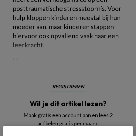
posttraumatische stressstoornis. Voor
hulp kloppen kinderen meestal bij hun
moeder aan, maar kinderen stappen
hiervoor ook opvallend vaak naar een
leerkracht.
Dit
REGISTREREN
Wil je dit artikel lezen?
Maak gratis een account aan en lees 2
artikelen gratis per maand