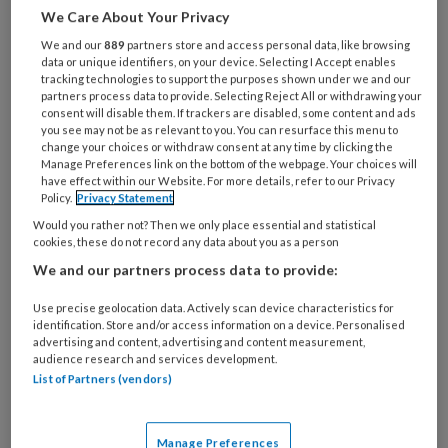
Al een account of abonnement?
Log dan in
We Care About Your Privacy
We and our
889
partners store and access personal data, like browsing
data or unique identifiers, on your device. Selecting I Accept enables
Wat
tracking technologies to support the purposes shown under we and our
is
partners process data to provide. Selecting Reject All or withdrawing your
je
consent will disable them. If trackers are disabled, some content and ads
you see may not be as relevant to you. You can resurface this menu to
e-
Kies
change your choices or withdraw consent at any time by clicking the
mailadres?
Manage Preferences link on the bottom of the webpage. Your choices will
je
*
*
have effect within our Website. For more details, refer to our Privacy
wachtwoord*
*
Policy.
Privacy Statement
Kies
Would you rather not? Then we only place essential and statistical
cookies, these do not record any data about you as a person
je
functie
*
We and our partners process data to provide:
Bij
Use precise geolocation data. Actively scan device characteristics for
welke
identification. Store and/or access information on a device. Personalised
advertising and content, advertising and content measurement,
organisatie
audience research and services development.
werk
List of Partners (vendors)
Untitled
Ontvang 2x per week de
je?
KinderopvangTotaal nieuwsbrief
Manage Preferences