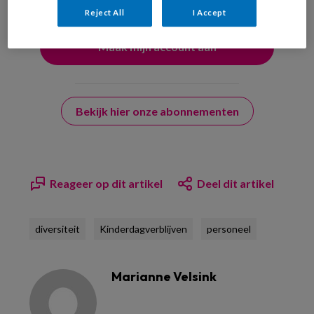
Reject All
I Accept
Bekijk hier onze abonnementen
Reageer op dit artikel
Deel dit artikel
diversiteit
Kinderdagverblijven
personeel
Marianne Velsink