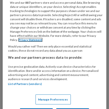
Bij
We and our
887
partners store and access personal data, like browsing
welke
data or unique identifiers, on your device. Selecting I Accept enables
tracking technologies to support the purposes shown under we and our
organisatie
partners process data to provide. Selecting Reject All or withdrawing your
werk
consent will disable them. If trackers are disabled, some content and ads
Untitled
Ontvang 2x per week de
you see may not be as relevant to you. You can resurface this menu to
je?
change your choices or withdraw consent at any time by clicking the
KinderopvangTotaal nieuwsbrief
Manage Preferences link on the bottom of the webpage. Your choices will
have effect within our Website. For more details, refer to our Privacy
Policy.
Privacy Statement
Ontvang iedere zondag het
Would you rather not? Then we only place essential and statistical
Management Kinderopvang
cookies, these do not record any data about you as a person
Weekoverzicht
We and our partners process data to provide:
Ja, ik geef toestemming voor e-mails
Use precise geolocation data. Actively scan device characteristics for
identification. Store and/or access information on a device. Personalised
van KinderopvangTotaal en
advertising and content, advertising and content measurement,
audience research and services development.
Springer Media B.V.
?
List of Partners (vendors)
Uw bovenstaande gegevens kunnen worden toegevoegd aan
Manage Preferences
uw profiel in overeenstemming met ons
privacy statement
.
?