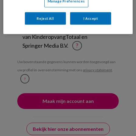
Manage Preferences
Management Kinderopvang
Weekoverzicht
Reject All
I Accept
Ja, ik geef toestemming voor e-mails
van KinderopvangTotaal en
Springer Media B.V.
?
Uw bovenstaande gegevens kunnen worden toegevoegd aan
uw profiel in overeenstemming met ons
privacy statement
.
?
Bekijk hier onze abonnementen