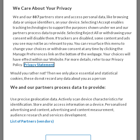
We Care About Your Privacy
Wat
We and our
887
partners store and access personal data, like browsing
is
data or unique identifiers, on your device. Selecting I Accept enables
je
tracking technologies to support the purposes shown under we and our
e-
partners process data to provide. Selecting Reject All or withdrawing your
Kies
consent will disable them. If trackers are disabled, some content and ads
mailadres?
je
you see may not be as relevant to you. You can resurface this menu to
*
*
change your choices or withdraw consent at any time by clicking the
wachtwoord*
*
Manage Preferences link on the bottom of the webpage. Your choices will
have effect within our Website. For more details, refer to our Privacy
Kies
Policy.
Privacy Statement
je
Would you rather not? Then we only place essential and statistical
functie
*
cookies, these do not record any data about you as a person
Bij
We and our partners process data to provide:
welke
organisatie
Use precise geolocation data. Actively scan device characteristics for
identification. Store and/or access information on a device. Personalised
werk
Untitled
advertising and content, advertising and content measurement,
Ontvang 2x per week de
je?
audience research and services development.
KinderopvangTotaal nieuwsbrief
List of Partners (vendors)
Ontvang iedere zondag het