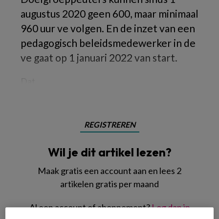
augustus 2020 geen 600, maar minimaal
960 uur ve volgen. En de inzet van een
pedagogisch beleidsmedewerker in de
ve gaat op 1 januari 2022 van start.
Dat
REGISTREREN
Wil je dit artikel lezen?
Maak gratis een account aan en lees 2
artikelen gratis per maand
Al een account of abonnement?
Log dan in