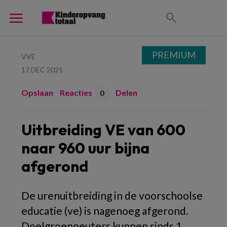
PREMIUM
VVE
17 DEC 2021
Opslaan
Reacties
Delen
0
Uitbreiding VE van 600
naar 960 uur bijna
afgerond
De urenuitbreiding in de voorschoolse
educatie (ve) is nagenoeg afgerond.
Doelgroeppeuters kunnen sinds 1