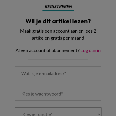
REGISTREREN
Wil je dit artikel lezen?
Maak gratis een account aan en lees 2
artikelen gratis per maand
Al een account of abonnement?
Log dan in
Wat
is
je
e-
Kies
mailadres?
je
*
*
wachtwoord*
*
Kies
je