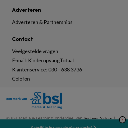
Adverteren
Adverteren & Partnerships
Contact
Veelgestelde vragen
E-mail:
KinderopvangTotaal
Klantenservice:
030 – 638 3736
Colofon
© BSL Media & Learning, onderdeel van
|
Springer Nature
X
|
|
Privacy Statement
Disclaimer
Voorwaarden
Nieuwsbrief
Schrijf je in voor de nieuwsbrief
Abonneren