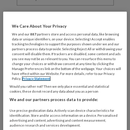
functie
*
Bij
welke
organisatie
We Care About Your Privacy
werk
We and our
887
partners store and access personal data, like browsing
Untitled
Ontvang 2x per week de
je?
data or unique identifiers, on your device. Selecting I Accept enables
tracking technologies to support the purposes shown under we and our
KinderopvangTotaal nieuwsbrief
partners process data to provide. Selecting Reject All or withdrawing your
consent will disable them. If trackers are disabled, some content and ads
you see may not be as relevant to you. You can resurface this menu to
Ontvang iedere zondag het
change your choices or withdraw consent at any time by clicking the
Management Kinderopvang
Manage Preferences link on the bottom of the webpage. Your choices will
have effect within our Website. For more details, refer to our Privacy
Weekoverzicht
Policy.
Privacy Statement
Would you rather not? Then we only place essential and statistical
Ja, ik geef toestemming voor e-mails
cookies, these do not record any data about you as a person
van KinderopvangTotaal en
We and our partners process data to provide:
Springer Media B.V.
?
Use precise geolocation data. Actively scan device characteristics for
identification. Store and/or access information on a device. Personalised
advertising and content, advertising and content measurement,
Uw bovenstaande gegevens kunnen worden toegevoegd aan
audience research and services development.