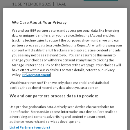
11 SEPTEMBER 2025
TAAL
Gebaren met baby’s
We Care About Your Privacy
We and our
889
partners store and access personal data, like browsing
data or unique identifiers, on your device. Selecting I Accept enables
tracking technologies to support the purposes shown under we and our
partners process data to provide. Selecting Reject All or withdrawing your
consent will disable them. If trackers are disabled, some content and ads
you see may not be as relevant to you. You can resurface this menu to
change your choices or withdraw consent at any time by clicking the
Manage Preferences link on the bottom of the webpage. Your choices will
1 SEPTEMBER 2025
have effect within our Website. For more details, refer to our Privacy
Policy.
Privacy Statement
Taal tot leven wekken in
Would you rather not? Then we only place essential and statistical
de speelhoek:
cookies, these do not record any data about you as a person
demonstratiespel met
We and our partners process data to provide:
het Viertaktmodel
Use precise geolocation data. Actively scan device characteristics for
identification. Store and/or access information on a device. Personalised
advertising and content, advertising and content measurement,
audience research and services development.
List of Partners (vendors)