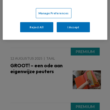
25 AUGUSTUS 2025
VVE
Kleuters blijven op Texel
Manage Preferences
in plaats van per boot
naar de overkant
Reject All
I Accept
12 AUGUSTUS 2025
TAAL
GROOT! – een ode aan
eigenwijze peuters