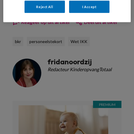
Reject All
I Accept
Reageer op dit artikel
Deel dit artikel
bkr
personeelstekort
Wet IKK
fridanoordzij
Redacteur KinderopvangTotaal