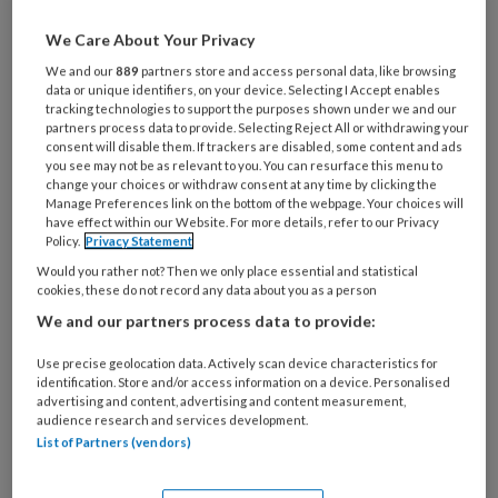
Maak gratis een account aan en lees 2
We Care About Your Privacy
artikelen gratis per maand
We and our
889
partners store and access personal data, like browsing
data or unique identifiers, on your device. Selecting I Accept enables
Al een account of abonnement?
Log dan in
tracking technologies to support the purposes shown under we and our
partners process data to provide. Selecting Reject All or withdrawing your
consent will disable them. If trackers are disabled, some content and ads
you see may not be as relevant to you. You can resurface this menu to
Wat
change your choices or withdraw consent at any time by clicking the
is
Manage Preferences link on the bottom of the webpage. Your choices will
je
have effect within our Website. For more details, refer to our Privacy
Policy.
Privacy Statement
e-
Kies
Would you rather not? Then we only place essential and statistical
mailadres?
je
cookies, these do not record any data about you as a person
*
*
wachtwoord*
*
We and our partners process data to provide:
Kies
Use precise geolocation data. Actively scan device characteristics for
je
identification. Store and/or access information on a device. Personalised
functie
*
advertising and content, advertising and content measurement,
audience research and services development.
Bij
List of Partners (vendors)
welke
organisatie