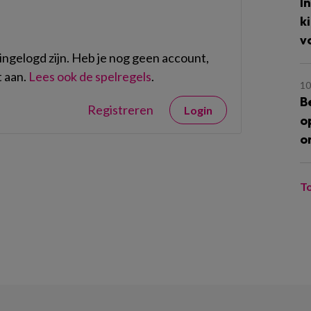
I
k
v
ngelogd zijn. Heb je nog geen account,
 aan.
Lees ook de spelregels
.
10
B
Registreren
Login
o
o
T