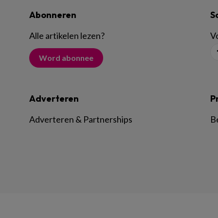
Abonneren
S
Alle artikelen lezen
?
Vo
Word abonnee
Adverteren
P
Adverteren & Partnerships
B