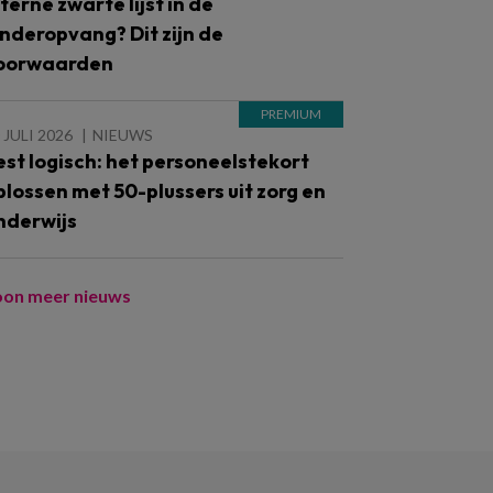
nterne zwarte lijst in de
inderopvang? Dit zijn de
oorwaarden
 JULI 2026
NIEUWS
est logisch: het personeelstekort
plossen met 50-plussers uit zorg en
nderwijs
oon meer nieuws