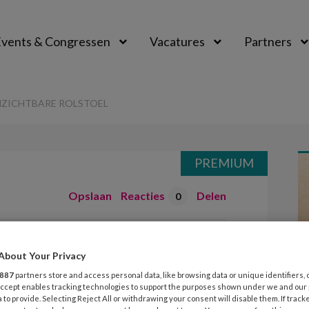
vents & Congressen
Vacatures
Partners
aal
NZICHTBARE ROLSTOEL
PREMIUM
Opslaan
Reacties
Delen
0
ssen –
About Your Privacy
lstoel
887
partners store and access personal data, like browsing data or unique identifiers, 
 Accept enables tracking technologies to support the purposes shown under we and our
 to provide. Selecting Reject All or withdrawing your consent will disable them. If track