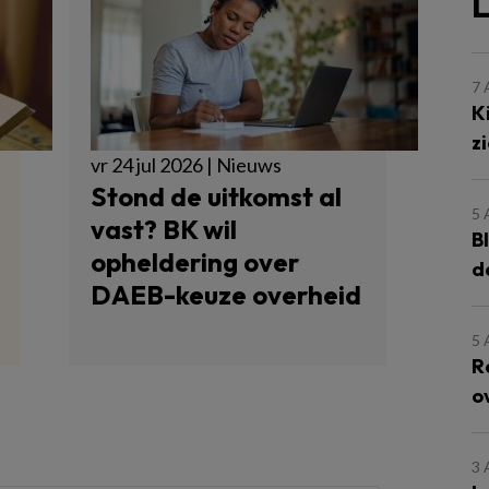
L
7
K
z
vr 24 jul 2026 | Nieuws
Stond de uitkomst al
5
vast? BK wil
B
opheldering over
d
DAEB-keuze overheid
5
R
o
3