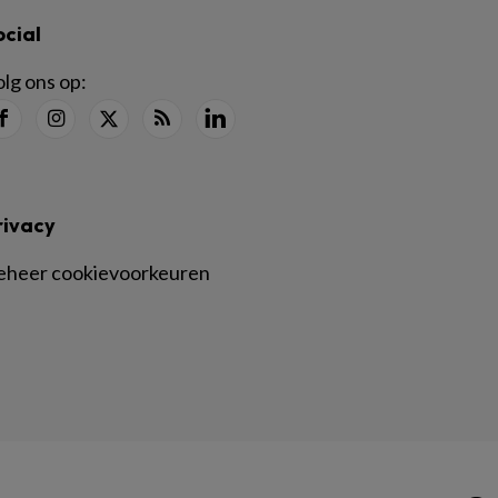
ocial
lg ons op:
rivacy
eheer cookievoorkeuren