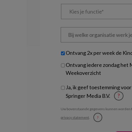
Kies
je
functie
*
Bij
welke
organisatie
werk
Untitled
Ontvang 2x per week de Kin
je?
Ontvang iedere zondag het
Weekoverzicht
Ja, ik geef toestemming voor
Springer Media B.V.
?
Uw bovenstaande gegevens kunnen worden t
privacy statement
.
?