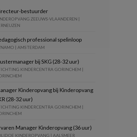
irecteur-bestuurder
INDEROPVANG ZEEUWS-VLAANDEREN |
ERNEUZEN
edagogisch professional spelinloop
YNAMO | AMSTERDAM
lustermanager bij SKG (28-32 uur)
TICHTING KINDERCENTRA GORINCHEM |
ORINCHEM
anager Kinderopvang bij Kinderopvang
KR (28-32 uur)
TICHTING KINDERCENTRA GORINCHEM |
ORINCHEM
rvaren Manager Kinderopvang (36 uur)
OLIDOE KINDEROPVANG | AALSMEER