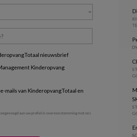
D
K
T
P
D
deropvangTotaal nieuwsbrief
C
 Management Kinderopvang
S
G
M
 e-mails van KinderopvangTotaal en
S
S
G
oegevoegd aan uw profiel in overeenstemming met ons
E
S