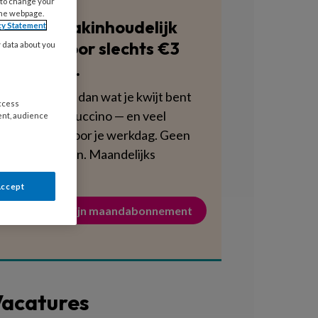
 to change your
the webpage.
Blijf vakinhoudelijk
cy Statement
scherp voor slechts €3
y data about you
per week.
Dat is minder dan wat je kwijt bent
access
aan een cappuccino — en veel
ent, audience
voedzamer voor je werkdag. Geen
verplichtingen. Maandelijks
opzegbaar.
Accept
Activeer mijn maandabonnement
acatures