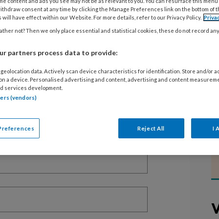
me content and ads you see may not be as relevant to you. You can resurface this menu
ithdraw consent at any time by clicking the Manage Preferences link on the bottom of 
 will have effect within our Website. For more details, refer to our Privacy Policy.
Priva
ther not? Then we only place essential and statistical cookies, these do not record an
EGISTREREN
r partners process data to provide:
geolocation data. Actively scan device characteristics for identification. Store and/or 
t artikel lezen?
 on a device. Personalised advertising and content, advertising and content measurem
d services development.
en lees 2 artikelen gratis per maand
tners (vendors)
of abonnement?
Log dan in
Preferences
Reject All
I 
V