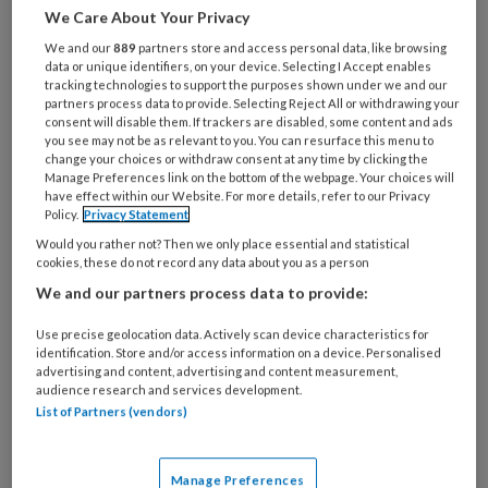
We Care About Your Privacy
We and our
889
partners store and access personal data, like browsing
Wat
data or unique identifiers, on your device. Selecting I Accept enables
is
tracking technologies to support the purposes shown under we and our
partners process data to provide. Selecting Reject All or withdrawing your
je
consent will disable them. If trackers are disabled, some content and ads
e-
you see may not be as relevant to you. You can resurface this menu to
Kies
mailadres?
change your choices or withdraw consent at any time by clicking the
je
Manage Preferences link on the bottom of the webpage. Your choices will
*
*
wachtwoord*
*
have effect within our Website. For more details, refer to our Privacy
Policy.
Privacy Statement
Kies
Would you rather not? Then we only place essential and statistical
je
cookies, these do not record any data about you as a person
functie
*
We and our partners process data to provide:
Bij
Use precise geolocation data. Actively scan device characteristics for
welke
identification. Store and/or access information on a device. Personalised
organisatie
advertising and content, advertising and content measurement,
werk
audience research and services development.
Untitled
Ontvang 2x per week de
List of Partners (vendors)
je?
KinderopvangTotaal nieuwsbrief
Manage Preferences