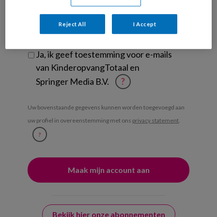
Ontvang iedere zondag het
Management Kinderopvang
Reject All
I Accept
Weekoverzicht
Ja, ik geef toestemming voor e-mails
van KinderopvangTotaal en
Springer Media B.V.
?
Uw bovenstaande gegevens kunnen worden toegevoegd aan
uw profiel in overeenstemming met ons
privacy statement
.
?
Bekijk hier onze abonnementen