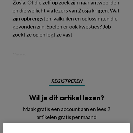
Zosja. Of die zelf op zoek zijn naar antwoorden
en die wellicht via lezers van Zosja krijgen. Wat
zijn opbrengsten, valkuilen en oplossingen die
gevonden zijn. Spelen er ook kwesties? Job
zoekt ze op en legt ze vast.
Onno
REGISTREREN
Wil je dit artikel lezen?
Maak gratis een account aan en lees 2
artikelen gratis per maand
Al een account of abonnement?
Log dan in