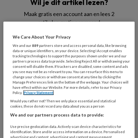
Wil je dit artikel lezen?
Maak gratis een account aan en lees 2
artikelen gratis per maand
Al een account of abonnement?
Log dan in
We Care About Your Privacy
We and our
889
partners store and access personal data, like browsing
data or unique identifiers, on your device. Selecting I Accept enables
Wat
tracking technologies to support the purposes shown under we and our
partners process data to provide. Selecting Reject All or withdrawing your
is
consent will disable them. If trackers are disabled, some content and ads
je
you see may not be as relevant to you. You can resurface this menu to
e-
change your choices or withdraw consent at any time by clicking the
Kies
Manage Preferences link on the bottom of the webpage. Your choices will
mailadres?
je
have effect within our Website. For more details, refer to our Privacy
*
*
Policy.
Privacy Statement
wachtwoord*
*
Would you rather not? Then we only place essential and statistical
Kies
cookies, these do not record any data about you as a person
je
We and our partners process data to provide:
functie
*
Use precise geolocation data. Actively scan device characteristics for
Bij
identification. Store and/or access information on a device. Personalised
welke
advertising and content, advertising and content measurement,