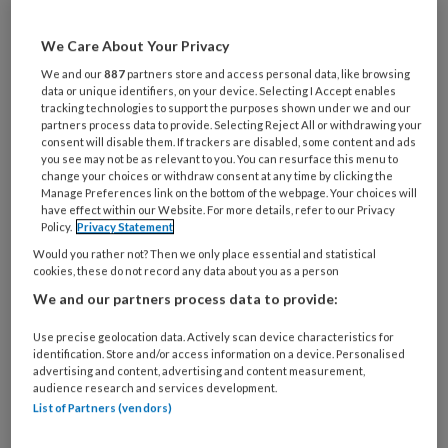
artikelen gratis per maand
We Care About Your Privacy
Al een account of abonnement?
Log dan in
We and our
887
partners store and access personal data, like browsing
data or unique identifiers, on your device. Selecting I Accept enables
tracking technologies to support the purposes shown under we and our
Wat
partners process data to provide. Selecting Reject All or withdrawing your
consent will disable them. If trackers are disabled, some content and ads
is
you see may not be as relevant to you. You can resurface this menu to
je
change your choices or withdraw consent at any time by clicking the
e-
Manage Preferences link on the bottom of the webpage. Your choices will
Kies
have effect within our Website. For more details, refer to our Privacy
mailadres?
je
Policy.
Privacy Statement
*
*
wachtwoord*
*
Would you rather not? Then we only place essential and statistical
cookies, these do not record any data about you as a person
Kies
We and our partners process data to provide:
je
functie
*
Use precise geolocation data. Actively scan device characteristics for
identification. Store and/or access information on a device. Personalised
Bij
advertising and content, advertising and content measurement,
welke
audience research and services development.
organisatie
List of Partners (vendors)
werk
Untitled