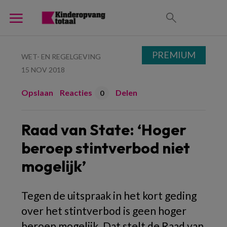
PREMIUM
WET- EN REGELGEVING
15 NOV 2018
Opslaan
Reacties
Delen
0
Raad van State: ‘Hoger
beroep stintverbod niet
mogelijk’
Tegen de uitspraak in het kort geding
over het stintverbod is geen hoger
beroep mogelijk. Dat stelt de Raad van