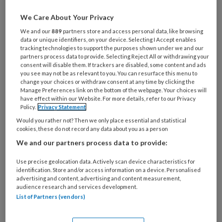
We Care About Your Privacy
Wat
is
We and our
889
partners store and access personal data, like browsing
je
data or unique identifiers, on your device. Selecting I Accept enables
tracking technologies to support the purposes shown under we and our
e-
Kies
partners process data to provide. Selecting Reject All or withdrawing your
mailadres?
consent will disable them. If trackers are disabled, some content and ads
je
you see may not be as relevant to you. You can resurface this menu to
*
*
wachtwoord*
*
change your choices or withdraw consent at any time by clicking the
Manage Preferences link on the bottom of the webpage. Your choices will
Kies
have effect within our Website. For more details, refer to our Privacy
je
Policy.
Privacy Statement
functie
*
Would you rather not? Then we only place essential and statistical
cookies, these do not record any data about you as a person
Bij
We and our partners process data to provide:
welke
organisatie
Use precise geolocation data. Actively scan device characteristics for
werk
identification. Store and/or access information on a device. Personalised
Untitled
Ontvang 2x per week de
advertising and content, advertising and content measurement,
je?
audience research and services development.
KinderopvangTotaal nieuwsbrief
List of Partners (vendors)
Ontvang iedere zondag het