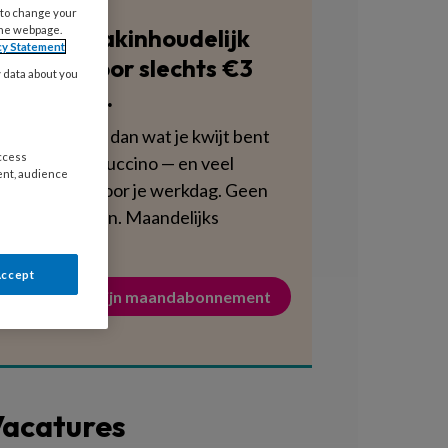
 to change your
Blijf vakinhoudelijk
the webpage.
cy Statement
scherp voor slechts €3
y data about you
per week.
Dat is minder dan wat je kwijt bent
access
aan een cappuccino — en veel
ent, audience
voedzamer voor je werkdag. Geen
verplichtingen. Maandelijks
opzegbaar.
Accept
Activeer mijn maandabonnement
acatures