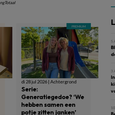
ngTotaal
L
5
B
d
3
I
di 28 jul 2026 | Achtergrond
k
Serie:
v
Generatiegedoe? ‘We
hebben samen een
10
potje zitten janken’
B