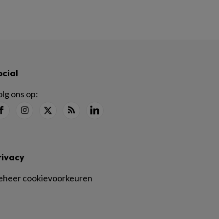
ocial
lg ons op:
rivacy
eheer cookievoorkeuren