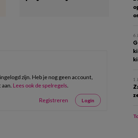
o
o
6 
G
k
k
ngelogd zijn. Heb je nog geen account,
1 
 aan.
Lees ook de spelregels
.
Z
z
Registreren
Login
T