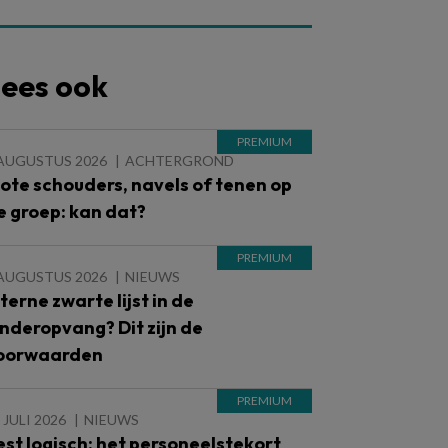
ees ook
 AUGUSTUS 2026
ACHTERGROND
lote schouders, navels of tenen op
e groep: kan dat?
 AUGUSTUS 2026
NIEUWS
nterne zwarte lijst in de
inderopvang? Dit zijn de
oorwaarden
 JULI 2026
NIEUWS
est logisch: het personeelstekort