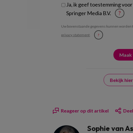
Ja, ik geef toestemming voor
Springer Media B.V.
?
Uw bovenstaande gegevens kunnen worden t
privacy statement
.
?
Bekijk hi
Reageer op dit artikel
Deel
Sophie van A