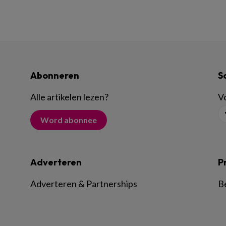
Abonneren
S
Alle artikelen lezen
?
Vo
Word abonnee
Adverteren
P
Adverteren & Partnerships
B