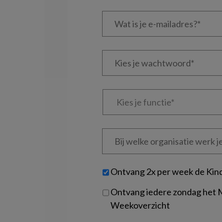
Wat
is
je
e-
Kies
mailadres?
je
*
*
wachtwoord*
*
Kies
je
functie
*
Bij
welke
organisatie
werk
Untitled
Ontvang 2x per week de Kin
je?
Ontvang iedere zondag het
Weekoverzicht