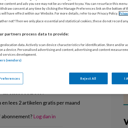
latform en samenwerkingsverband De
me content and ads you see may not be as relevant to you. You can resurface this menu
ithdraw consent at any time by clicking the Manage Preferences link on the bottom of 
er stoppen. Het verbeteren en
 will have effect within our Website. For more details, refer to our Privacy Policy.
Priva
ef- en werkomstandigheden in het
ther not? Then we only place essential and statistical cookies, these do not record an
pvang, was het doel.
r partners process data to provide:
geolocation data. Actively scan device characteristics for identification. Store and/or 
 on a device. Personalised advertising and content, advertising and content measurem
d services development.
tners (vendors)
EGISTREREN
Preferences
Reject All
I 
t artikel lezen?
en lees 2 artikelen gratis per maand
of abonnement?
Log dan in
V