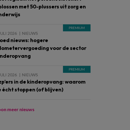
plossen met 50-plussers uit zorg en
nderwijs
JULI 2026
NIEUWS
oed nieuws: hogere
ilometervergoeding voor de sector
inderopvang
JULI 2026
NIEUWS
zp’ers in de kinderopvang: waarom
e écht stoppen (of blijven)
oon meer nieuws