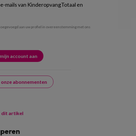
 e-mails van KinderopvangTotaal en
oegevoegd aan uw profiel in overeenstemming met ons
er onze abonnementen
 dit artikel
speren