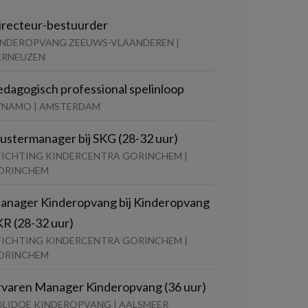
irecteur-bestuurder
INDEROPVANG ZEEUWS-VLAANDEREN |
ERNEUZEN
edagogisch professional spelinloop
YNAMO | AMSTERDAM
lustermanager bij SKG (28-32 uur)
TICHTING KINDERCENTRA GORINCHEM |
ORINCHEM
anager Kinderopvang bij Kinderopvang
KR (28-32 uur)
TICHTING KINDERCENTRA GORINCHEM |
ORINCHEM
rvaren Manager Kinderopvang (36 uur)
OLIDOE KINDEROPVANG | AALSMEER