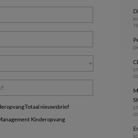
D
K
T
P
D
C
S
G
M
S
deropvangTotaal nieuwsbrief
S
G
 Management Kinderopvang
E
S