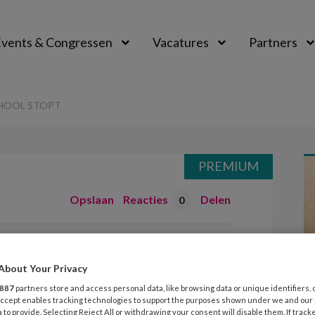
vents & Congressen
Vacatures
Partners
aal
HOOL STOPT
PREMIUM
Opslaan
Reacties
Delen
0
roene School
About Your Privacy
887
partners store and access personal data, like browsing data or unique identifiers, 
 Accept enables tracking technologies to support the purposes shown under we and our
 to provide. Selecting Reject All or withdrawing your consent will disable them. If track