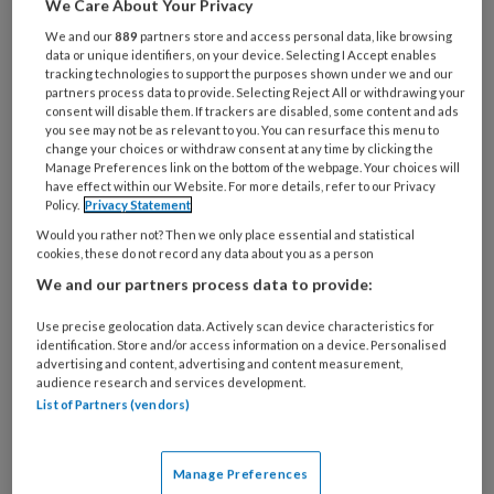
We Care About Your Privacy
We and our
889
partners store and access personal data, like browsing
Wat
data or unique identifiers, on your device. Selecting I Accept enables
is
tracking technologies to support the purposes shown under we and our
je
partners process data to provide. Selecting Reject All or withdrawing your
consent will disable them. If trackers are disabled, some content and ads
e-
Kies
you see may not be as relevant to you. You can resurface this menu to
mailadres?
change your choices or withdraw consent at any time by clicking the
je
*
*
Manage Preferences link on the bottom of the webpage. Your choices will
wachtwoord*
*
have effect within our Website. For more details, refer to our Privacy
Policy.
Privacy Statement
Kies
Would you rather not? Then we only place essential and statistical
je
cookies, these do not record any data about you as a person
functie
*
We and our partners process data to provide:
Bij
welke
Use precise geolocation data. Actively scan device characteristics for
identification. Store and/or access information on a device. Personalised
organisatie
advertising and content, advertising and content measurement,
werk
audience research and services development.
Untitled
Ontvang 2x per week de
je?
List of Partners (vendors)
KinderopvangTotaal nieuwsbrief
Manage Preferences
Ontvang iedere zondag het