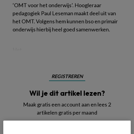
‘OMT voor het onderwijs’. Hoogleraar
pedagogiek Paul Leseman maakt deel uit van
het OMT. Volgens hem kunnen bso en primair
onderwijs hierbij heel goed samenwerken.
Het
REGISTREREN
Wil je dit artikel lezen?
Maak gratis een account aan en lees 2
artikelen gratis per maand
Al een account of abonnement?
Log dan in