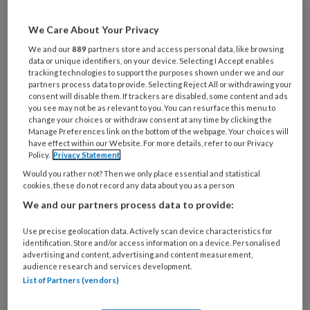
artikelen gratis per maand
We Care About Your Privacy
Al een account of abonnement?
Log dan in
We and our
889
partners store and access personal data, like browsing
data or unique identifiers, on your device. Selecting I Accept enables
tracking technologies to support the purposes shown under we and our
partners process data to provide. Selecting Reject All or withdrawing your
Wat
consent will disable them. If trackers are disabled, some content and ads
is
you see may not be as relevant to you. You can resurface this menu to
change your choices or withdraw consent at any time by clicking the
je
Manage Preferences link on the bottom of the webpage. Your choices will
e-
have effect within our Website. For more details, refer to our Privacy
Kies
mailadres?
Policy.
Privacy Statement
je
*
*
Would you rather not? Then we only place essential and statistical
wachtwoord*
*
cookies, these do not record any data about you as a person
Kies
We and our partners process data to provide:
je
functie
*
Use precise geolocation data. Actively scan device characteristics for
identification. Store and/or access information on a device. Personalised
Bij
advertising and content, advertising and content measurement,
audience research and services development.
welke
List of Partners (vendors)
organisatie
werk