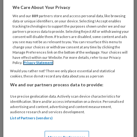
Wat
We Care About Your Privacy
is
je
We and our
889
partners store and access personal data, like browsing
data or unique identifiers, on your device. Selecting I Accept enables
e-
Kies
tracking technologies to support the purposes shown under we and our
mailadres?
partners process data to provide. Selecting Reject All or withdrawing your
je
*
*
consent will disable them. If trackers are disabled, some content and ads
wachtwoord*
*
you see may not be as relevant to you. You can resurface this menu to
change your choices or withdraw consent at any time by clicking the
Kies
Manage Preferences link on the bottom of the webpage. Your choices will
je
have effect within our Website. For more details, refer to our Privacy
Policy.
Privacy Statement
functie
*
Would you rather not? Then we only place essential and statistical
Bij
cookies, these do not record any data about you as a person
welke
We and our partners process data to provide:
organisatie
werk
Use precise geolocation data. Actively scan device characteristics for
Untitled
Ontvang 2x per week de
identification. Store and/or access information on a device. Personalised
je?
advertising and content, advertising and content measurement,
KinderopvangTotaal nieuwsbrief
audience research and services development.
List of Partners (vendors)
Ontvang iedere zondag het
Management Kinderopvang