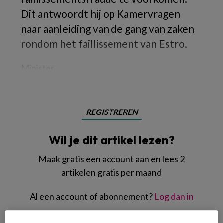
Dit antwoordt hij op Kamervragen
naar aanleiding van de gang van zaken
rondom het faillissement van Estro.
Minister
REGISTREREN
Wil je dit artikel lezen?
Maak gratis een account aan en lees 2
artikelen gratis per maand
Al een account of abonnement?
Log dan in