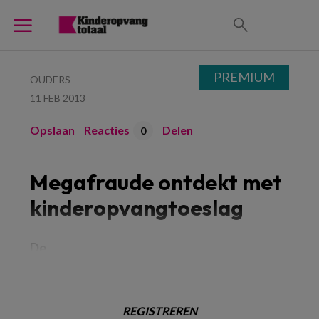
PREMIUM
OUDERS
11 FEB 2013
Opslaan
Reacties
Delen
0
Megafraude ontdekt met
kinderopvangtoeslag
De
REGISTREREN