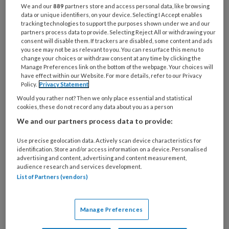
Bij
We and our
889
partners store and access personal data, like browsing
welke
data or unique identifiers, on your device. Selecting I Accept enables
tracking technologies to support the purposes shown under we and our
organisatie
partners process data to provide. Selecting Reject All or withdrawing your
werk
consent will disable them. If trackers are disabled, some content and ads
Untitled
Ontvang 2x per week de
je?
you see may not be as relevant to you. You can resurface this menu to
change your choices or withdraw consent at any time by clicking the
KinderopvangTotaal nieuwsbrief
Manage Preferences link on the bottom of the webpage. Your choices will
have effect within our Website. For more details, refer to our Privacy
Policy.
Privacy Statement
Ontvang iedere zondag het
Would you rather not? Then we only place essential and statistical
Management Kinderopvang
cookies, these do not record any data about you as a person
Weekoverzicht
We and our partners process data to provide:
Ja, ik geef toestemming voor e-mails
Use precise geolocation data. Actively scan device characteristics for
identification. Store and/or access information on a device. Personalised
van KinderopvangTotaal en
advertising and content, advertising and content measurement,
audience research and services development.
Springer Media B.V.
?
List of Partners (vendors)
Uw bovenstaande gegevens kunnen worden toegevoegd aan
Manage Preferences
uw profiel in overeenstemming met ons
privacy statement
.
?