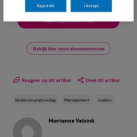
Reject All
I Accept
Bekijk hier onze abonnementen
Reageer op dit artikel
Deel dit artikel
kinderopvangtoeslag
Management
ouders
Marianne Velsink