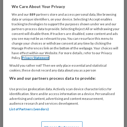
Wat
is
We Care About Your Privacy
je
We and our
889
partners store and access personal data, like browsing
e-
data or unique identifiers, on your device. Selecting I Accept enables
Kies
tracking technologies to support the purposes shown under we and our
mailadres?
je
partners process data to provide. Selecting Reject All or withdrawing your
*
*
consent will disable them. If trackers are disabled, some content and ads
wachtwoord*
*
you see may not be as relevant to you. You can resurface this menu to
change your choices or withdraw consent at any time by clicking the
Kies
Manage Preferences link on the bottom of the webpage. Your choices will
je
have effect within our Website. For more details, refer to our Privacy
functie
*
Policy.
Privacy Statement
Would you rather not? Then we only place essential and statistical
Bij
cookies, these do not record any data about you as a person
welke
We and our partners process data to provide:
organisatie
werk
Use precise geolocation data. Actively scan device characteristics for
Untitled
Ontvang 2x per week de
je?
identification. Store and/or access information on a device. Personalised
advertising and content, advertising and content measurement,
KinderopvangTotaal nieuwsbrief
audience research and services development.
List of Partners (vendors)
Ontvang iedere zondag het
Management Kinderopvang