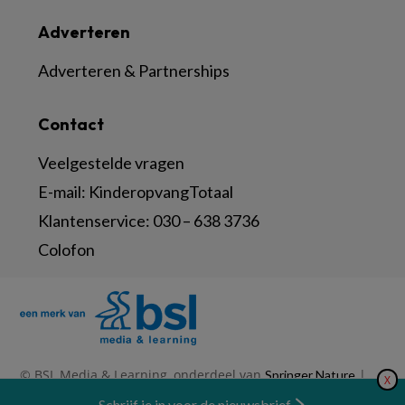
Adverteren
Adverteren & Partnerships
Contact
Veelgestelde vragen
E-mail:
KinderopvangTotaal
Klantenservice:
030 – 638 3736
Colofon
© BSL Media & Learning, onderdeel van
|
Springer Nature
X
|
|
Privacy Statement
Disclaimer
Voorwaarden
Nieuwsbrief
Schrijf je in voor de nieuwsbrief
Abonneren