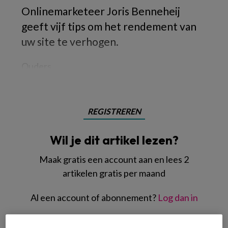
Onlinemarketeer Joris Benneheij
geeft vijf tips om het rendement van
uw site te verhogen.
Ouders
REGISTREREN
Wil je dit artikel lezen?
Maak gratis een account aan en lees 2
artikelen gratis per maand
Al een account of abonnement?
Log dan in