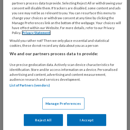
Apeldoorn –
partners process data to provide. Selecting Reject All or withdrawing your
consent will disable them. If trackers are disabled, some content and ads
Zwieren en zwaaien
you see may not be as relevant to you. You can resurface this menu to
change your choices or withdraw consent at any time by clicking the
met peuters
Manage Preferences link on the bottom of the webpage. Your choices will
have effect within our Website. For more details, refer to our Privacy
Policy.
Privacy Statement
Would you rather not? Then we only place essential and statistical
Bewegen staat het hele jaar door hoog op de agenda
cookies, these do not record any data about you as a person
Bij Dikke Maatjes in Apeldoorn. Mede dankzij
We and our partners process data to provide:
beweegjuf en -coach Claudia, die al 25 jaar
kleutergym geeft. Ook op de andere locaties van
Use precise geolocation data. Actively scan device characteristics for
identification. Store and/or access information on a device. Personalised
Doomijn Kinderopvang weet ze collega's te
advertising and content, advertising and content measurement,
audience research and services development.
motiveren om net iets méér te doen. ‘Om kinderen
List of Partners (vendors)
te laten bewegen heb je niet zoveel toeters en
bellen nodig.'
Manage Preferences
Effect van
Reject All
I Accept
kinderopvang