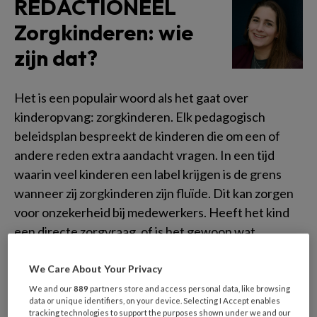
REDACTIONEEL
Zorgkinderen: wie
zijn dat?
Het is een populair woord als het gaat over
kinderopvang: zorgkinderen. Elk pedagogisch
beleidsplan bespreekt de kinderen die om een of
andere reden extra aandacht vragen. In een tijd
waarin veel kinderen een label krijgen is de grens
wanneer zij zorgkinderen zijn fluïde. Dit kan zorgen
voor onzekerheid bij medewerkers. Heeft het kind
een directe zorgvraag, of is het gewoon wat
langzaam in de ontwikkeling?
We Care About Your Privacy
We and our
889
partners store and access personal data, like browsing
Dikke Maatjes in
data or unique identifiers, on your device. Selecting I Accept enables
tracking technologies to support the purposes shown under we and our