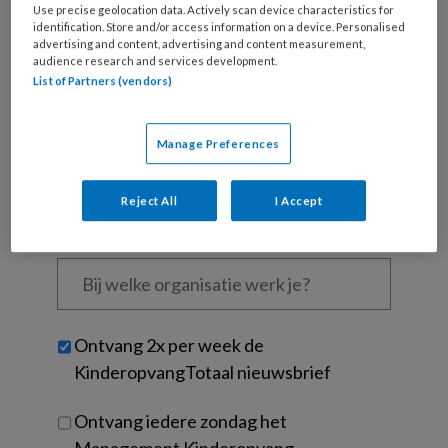
Use precise geolocation data. Actively scan device characteristics for
Wat
identification. Store and/or access information on a device. Personalised
is
advertising and content, advertising and content measurement,
je
audience research and services development.
List of Partners (vendors)
e-
Kies
mailadres?
je
*
*
wachtwoord*
*
Manage Preferences
Kies
je
Reject All
I Accept
functie
*
Bij
welke
organisatie
werk
Untitled
Ontvang 2x per week de
je?
KinderopvangTotaal nieuwsbrief
Ontvang iedere zondag het