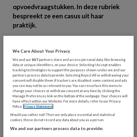
opvoedvraagstukken. In deze rubriek
bespreekt ze een casus uit haar
praktijk.
De
We Care About Your Privacy
We and our
887
partners store and access personal data, like browsing
data or unique identifiers, on your device. Selecting I Accept enables
tracking technologies to support the purposes shown under we and our
REGISTREREN
partners process data to provide. Selecting Reject All or withdrawing your
consent will disable them. If trackers are disabled, some content and ads
you see may not be as relevant to you. You can resurface this menu to
Wil je dit artikel lezen?
change your choices or withdraw consent at any time by clicking the
Manage Preferences link on the bottom of the webpage. Your choices will
Maak gratis een account aan en lees 2
have effect within our Website. For more details, refer to our Privacy
Policy.
Privacy Statement
artikelen gratis per maand
Would you rather not? Then we only place essential and statistical
cookies, these do not record any data about you as a person
Al een account of abonnement?
Log dan in
We and our partners process data to provide: