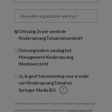
functie
*
Bij
welke
organisatie
werk
Untitled
Ontvang 2x per week de
je?
KinderopvangTotaal nieuwsbrief
Ontvang iedere zondag het
Management Kinderopvang
Weekoverzicht
Ja, ik geef toestemming voor e-mails
van KinderopvangTotaal en
Springer Media B.V.
?
Uw bovenstaande gegevens kunnen worden toegevoegd aan
uw profiel in overeenstemming met ons
privacy statement
.