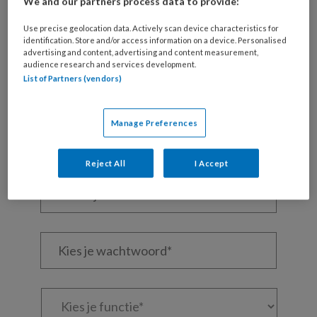
We and our partners process data to provide:
REGISTREREN
Use precise geolocation data. Actively scan device characteristics for
identification. Store and/or access information on a device. Personalised
Wil je dit artikel lezen?
advertising and content, advertising and content measurement,
audience research and services development.
Maak gratis een account aan en lees 2
List of Partners (vendors)
artikelen gratis per maand
Manage Preferences
Al een account of abonnement?
Log dan in
Reject All
I Accept
Wat
is
je
e-
Kies
mailadres?
je
*
*
wachtwoord*
*
Kies
je