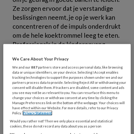
Ze zorgen ervoor dat je verstandige
beslissingen neemt, je op je werk kan
concentreren of de impuls onderdrukt
om de hele koektrommel leeg te eten.
Professionals in de kinderopvang
kunnen die functies bij kinderen
We Care About Your Privacy
stimuleren, maar weten er nog te
We and our
887
partners store and access personal data, like browsing
weinig van. Organisatie Sardes
data or unique identifiers, on your device. Selecting I Accept enables
tracking technologies to support the purposes shown under we and our
probeert daar met haar aanbod De
partners process data to provide. Selecting Reject All or withdrawing your
Kleine Kapitein verandering in te
consent will disable them. If trackers are disabled, some content and ads
you see may not be as relevant to you. You can resurface this menu to
brengen.
change your choices or withdraw consent at any time by clicking the
Manage Preferences link on the bottom of the webpage. Your choices will
have effect within our Website. For more details, refer to our Privacy
De
Policy.
Privacy Statement
Would you rather not? Then we only place essential and statistical
cookies, these do not record any data about you as a person