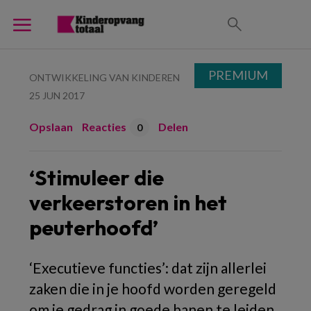
PREMIUM
ONTWIKKELING VAN KINDEREN
25 JUN 2017
Opslaan
Reacties
Delen
0
‘Stimuleer die
verkeerstoren in het
peuterhoofd’
‘Executieve functies’: dat zijn allerlei
zaken die in je hoofd worden geregeld
om je gedrag in goede banen te leiden.