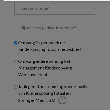
Kies
je
functie
*
Bij
welke
organisatie
werk
Untitled
Ontvang 2x per week de
je?
KinderopvangTotaal nieuwsbrief
Ontvang iedere zondag het
Management Kinderopvang
Weekoverzicht
Ja, ik geef toestemming voor e-mails
van KinderopvangTotaal en
Springer Media B.V.
?