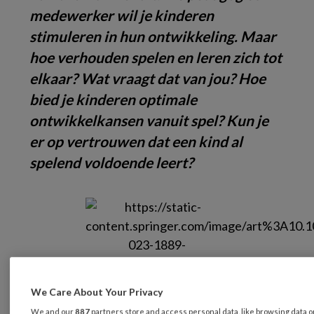
medewerker wil je kinderen
stimuleren in hun ontwikkeling. Maar
hoe verhouden spelen en leren zich tot
elkaar? Wat vraagt dat van jou? Hoe
bied je kinderen optimale
ontwikkelkansen vanuit spel? Kun je
er op vertrouwen dat een kind al
spelend voldoende leert?
We Care About Your Privacy
Dit
We and our
887
partners store and access personal data, like browsing data 