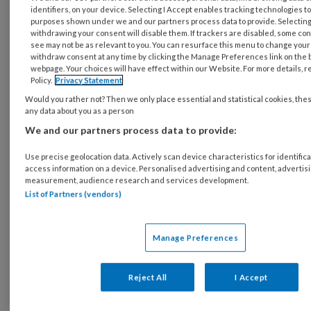
identifiers, on your device. Selecting I Accept enables tracking technologies t
purposes shown under we and our partners process data to provide. Selecting 
withdrawing your consent will disable them. If trackers are disabled, some co
REGISTREREN
see may not be as relevant to you. You can resurface this menu to change your
withdraw consent at any time by clicking the Manage Preferences link on the 
webpage. Your choices will have effect within our Website. For more details, re
Wil je dit artikel lezen?
Policy.
Privacy Statement
Would you rather not? Then we only place essential and statistical cookies, the
Maak gratis een account aan en lees 2
any data about you as a person
artikelen gratis per maand
We and our partners process data to provide:
Use precise geolocation data. Actively scan device characteristics for identifica
Al een account of abonnement?
Log dan in
access information on a device. Personalised advertising and content, advertis
measurement, audience research and services development.
List of Partners (vendors)
Wat
is
je
Manage Preferences
e-
Kies
mailadres?
je
Reject All
I Accept
*
*
wachtwoord*
*