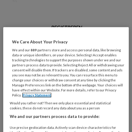
In
REGISTREREN
We Care About Your Privacy
Wil je dit artikel lezen?
We and our
889
partners store and access personal data, like browsing
Maak gratis een account aan en lees 2
data or unique identifiers, on your device. Selecting I Accept enables
tracking technologies to support the purposes shown under we and our
artikelen gratis per maand
partners process data to provide. Selecting Reject All or withdrawing your
consent will disable them. If trackers are disabled, some content and ads
you see may not be as relevant to you. You can resurface this menu to
Al een account of abonnement?
Log dan in
change your choices or withdraw consent at any time by clicking the
Manage Preferences link on the bottom of the webpage. Your choices will
have effect within our Website. For more details, refer to our Privacy
Wat
Policy.
Privacy Statement
is
Would you rather not? Then we only place essential and statistical
je
cookies, these do not record any data about you as a person
e-
We and our partners process data to provide:
Kies
mailadres?
je
Use precise geolocation data. Actively scan device characteristics for
*
*