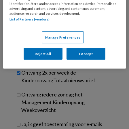
Kies
identification. Store and/or access information on a device. Personalised
mailadres?
je
advertising and content, advertising and content measurement,
*
*
wachtwoord*
*
audience research and services development.
List of Partners (vendors)
Kies
je
functie
*
Manage Preferences
Bij
welke
Reject All
I Accept
organisatie
werk
Untitled
Ontvang 2x per week de
je?
KinderopvangTotaal nieuwsbrief
Ontvang iedere zondag het
Management Kinderopvang
Weekoverzicht
Ja, ik geef toestemming voor e-mails