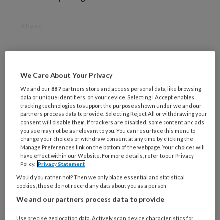
Niets
REGISTREREN
We Care About Your Privacy
We and our
887
partners store and access personal data, like browsing
Wil je dit artikel lezen?
data or unique identifiers, on your device. Selecting I Accept enables
tracking technologies to support the purposes shown under we and our
partners process data to provide. Selecting Reject All or withdrawing your
Maak gratis een account aan en lees 2
consent will disable them. If trackers are disabled, some content and ads
artikelen gratis per maand
you see may not be as relevant to you. You can resurface this menu to
change your choices or withdraw consent at any time by clicking the
Manage Preferences link on the bottom of the webpage. Your choices will
Al een account of abonnement?
Log dan in
have effect within our Website. For more details, refer to our Privacy
Policy.
Privacy Statement
Would you rather not? Then we only place essential and statistical
Wat
cookies, these do not record any data about you as a person
is
We and our partners process data to provide:
je
e-
Use precise geolocation data. Actively scan device characteristics for