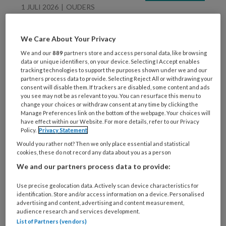
1 JULI 2026
OUDERS
Column ‘Waarom horen
ouders mijn advies als
We Care About Your Privacy
kritiek?
We and our
889
partners store and access personal data, like browsing
data or unique identifiers, on your device. Selecting I Accept enables
tracking technologies to support the purposes shown under we and our
partners process data to provide. Selecting Reject All or withdrawing your
consent will disable them. If trackers are disabled, some content and ads
you see may not be as relevant to you. You can resurface this menu to
change your choices or withdraw consent at any time by clicking the
Manage Preferences link on the bottom of the webpage. Your choices will
1 JULI 2026
PEDAGOGISCH PROFESSIONAL
have effect within our Website. For more details, refer to our Privacy
Policy.
Privacy Statement
Bij mij op de groep ‘Ik
Would you rather not? Then we only place essential and statistical
ben zelf ook niet
cookies, these do not record any data about you as a person
standaard’
We and our partners process data to provide:
Use precise geolocation data. Actively scan device characteristics for
identification. Store and/or access information on a device. Personalised
advertising and content, advertising and content measurement,
audience research and services development.
List of Partners (vendors)