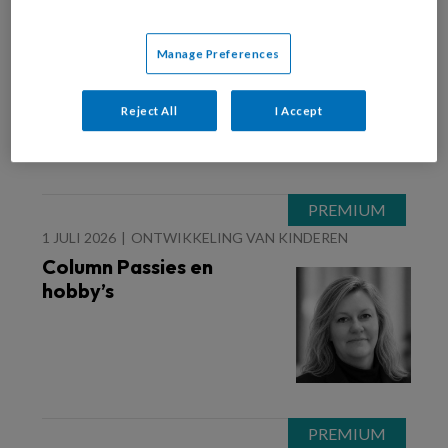
1 JULI 2026
ONTWIKKELING VAN KINDEREN
Vraag aan de coach ‘Ze
Manage Preferences
luisteren niet’
Reject All
I Accept
1 JULI 2026
ONTWIKKELING VAN KINDEREN
Column Passies en
hobby’s