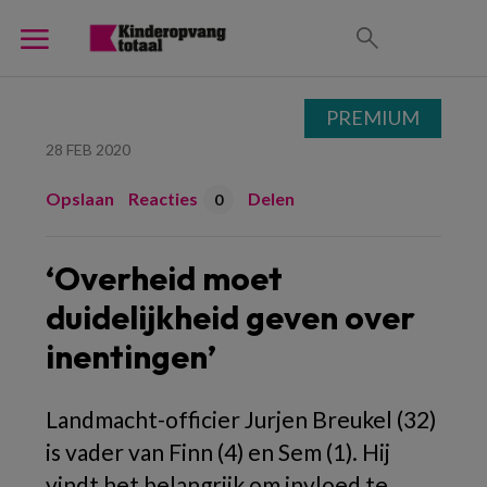
PREMIUM
28 FEB 2020
Opslaan
Reacties
Delen
0
‘Overheid moet
duidelijkheid geven over
inentingen’
Landmacht-officier Jurjen Breukel (32)
is vader van Finn (4) en Sem (1). Hij
vindt het belangrijk om invloed te