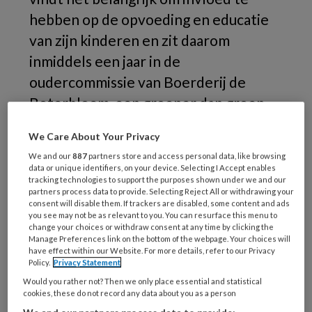
hebben op de opvoeding en educatie
van zijn kinderen en zit daarom
inmiddels een jaar in de
oudercommissie van Boerderij de
Boterbloem, een groener dan groen
kinderdagverblijf in Flevoland.
We Care About Your Privacy
We and our
887
partners store and access personal data, like browsing
Waarom
data or unique identifiers, on your device. Selecting I Accept enables
tracking technologies to support the purposes shown under we and our
partners process data to provide. Selecting Reject All or withdrawing your
consent will disable them. If trackers are disabled, some content and ads
you see may not be as relevant to you. You can resurface this menu to
change your choices or withdraw consent at any time by clicking the
REGISTREREN
Manage Preferences link on the bottom of the webpage. Your choices will
have effect within our Website. For more details, refer to our Privacy
Policy.
Privacy Statement
Wil je dit artikel lezen?
Would you rather not? Then we only place essential and statistical
Maak gratis een account aan en lees 2
cookies, these do not record any data about you as a person