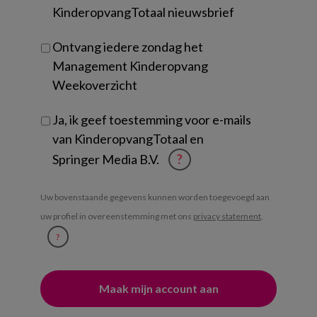
KinderopvangTotaal nieuwsbrief
Ontvang iedere zondag het
Management Kinderopvang
Weekoverzicht
Ja, ik geef toestemming voor e-mails
van KinderopvangTotaal en
Springer Media B.V.
?
Uw bovenstaande gegevens kunnen worden toegevoegd aan
uw profiel in overeenstemming met ons
privacy statement
.
?