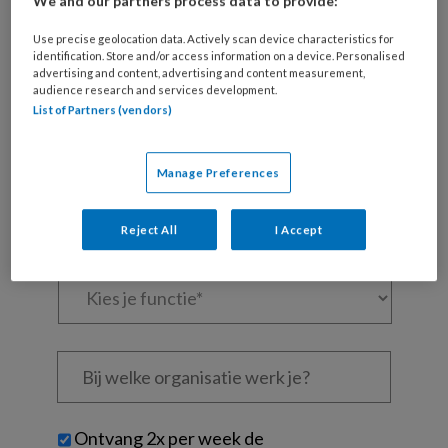
artikelen gratis per maand
We and our partners process data to provide:
Use precise geolocation data. Actively scan device characteristics for
Al een account of abonnement?
Log dan in
identification. Store and/or access information on a device. Personalised
advertising and content, advertising and content measurement,
audience research and services development.
Wat
List of Partners (vendors)
is
je
Manage Preferences
e-
Kies
mailadres?
je
*
*
Reject All
I Accept
wachtwoord*
*
Kies
je
functie
*
Bij
welke
organisatie
werk
Untitled
Ontvang 2x per week de
je?