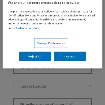
Wil je dit artikel lezen?
We and our partners process data to provide:
Maak gratis een account aan en lees 2
Use precise geolocation data. Actively scan device characteristics for
identification. Store and/or access information on a device. Personalised
artikelen gratis per maand
advertising and content, advertising and content measurement,
audience research and services development.
Al een account of abonnement?
Log dan in
List of Partners (vendors)
Wat
Manage Preferences
is
je
Reject All
I Accept
e-
Kies
mailadres?
je
*
*
wachtwoord*
*
Kies
je
functie
*
Bij
welke