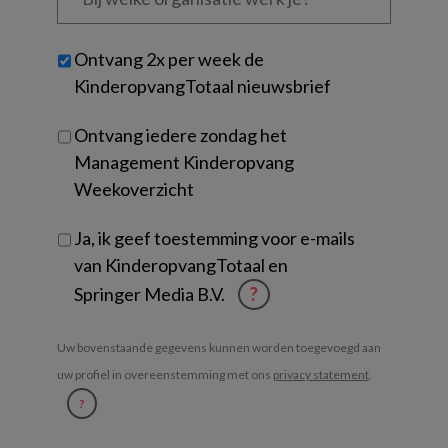
organisatie
werk
Untitled
Ontvang 2x per week de
je?
KinderopvangTotaal nieuwsbrief
Ontvang iedere zondag het
Management Kinderopvang
Weekoverzicht
Ja, ik geef toestemming voor e-mails
van KinderopvangTotaal en
Springer Media B.V.
?
Uw bovenstaande gegevens kunnen worden toegevoegd aan
uw profiel in overeenstemming met ons
privacy statement
.
?