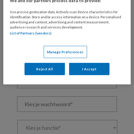
We and our partners process data to provide:
REGISTREREN
Use precise geolocation data. Actively scan device characteristics for
identification. Store and/or access information on a device. Personalised
Wil je dit artikel lezen?
advertising and content, advertising and content measurement,
audience research and services development.
Maak gratis een account aan en lees 2
List of Partners (vendors)
artikelen gratis per maand
Manage Preferences
Al een account of abonnement?
Log dan in
Reject All
I Accept
Wat
is
je
e-
Kies
mailadres?
je
*
*
wachtwoord*
*
Kies
je
functie
*