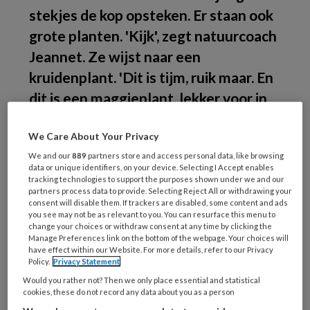
stekjes de kop opsteken. Er staan ook
grote planten. 'Kijk', zegt natuurcoach
Jeannet. Ze wijst naar een
kruidenplant. 'Dit is tijm, ruik maar. En
dit is een maggieplant, lekker voor in
de soep! Wat ruik je?' De kinderen zijn
We Care About Your Privacy
op speurtocht in de buitenruimte van
We and our
889
partners store and access personal data, like browsing
Kinderdagverblijf Pepeloentje. Alle
data or unique identifiers, on your device. Selecting I Accept enables
zintuigen worden geprikkeld: ruiken,
tracking technologies to support the purposes shown under we and our
partners process data to provide. Selecting Reject All or withdrawing your
voelen, zien, horen en proeven. En er is
consent will disable them. If trackers are disabled, some content and ads
you see may not be as relevant to you. You can resurface this menu to
nog veel meer te ontdekken.
change your choices or withdraw consent at any time by clicking the
Manage Preferences link on the bottom of the webpage. Your choices will
have effect within our Website. For more details, refer to our Privacy
Kinderdagverblijf
Policy.
Privacy Statement
Would you rather not? Then we only place essential and statistical
cookies, these do not record any data about you as a person