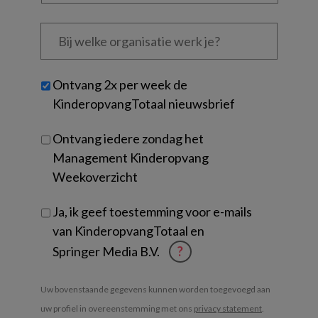
Bij
welke
organisatie
werk
Untitled
Ontvang 2x per week de
je?
KinderopvangTotaal nieuwsbrief
Ontvang iedere zondag het
Management Kinderopvang
Weekoverzicht
Ja, ik geef toestemming voor e-mails
van KinderopvangTotaal en
Springer Media B.V.
?
Uw bovenstaande gegevens kunnen worden toegevoegd aan
uw profiel in overeenstemming met ons
privacy statement
.