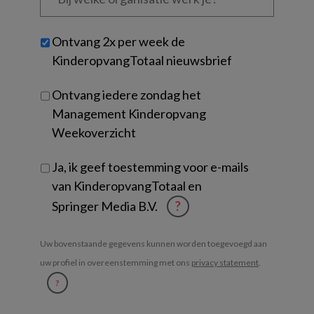
organisatie
werk
Untitled
Ontvang 2x per week de
je?
KinderopvangTotaal nieuwsbrief
Ontvang iedere zondag het
Management Kinderopvang
Weekoverzicht
Ja, ik geef toestemming voor e-mails
van KinderopvangTotaal en
Springer Media B.V.
?
Uw bovenstaande gegevens kunnen worden toegevoegd aan
uw profiel in overeenstemming met ons
privacy statement
.
?