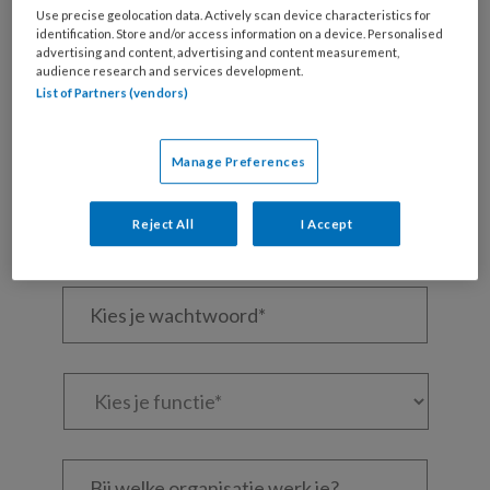
Wil je dit artikel lezen?
Use precise geolocation data. Actively scan device characteristics for
identification. Store and/or access information on a device. Personalised
Maak gratis een account aan en lees 2
advertising and content, advertising and content measurement,
audience research and services development.
artikelen gratis per maand
List of Partners (vendors)
Al een account of abonnement?
Log dan in
Manage Preferences
Wat
is
Reject All
I Accept
je
e-
Kies
mailadres?
je
*
*
wachtwoord*
*
Kies
je
functie
*
Bij
welke