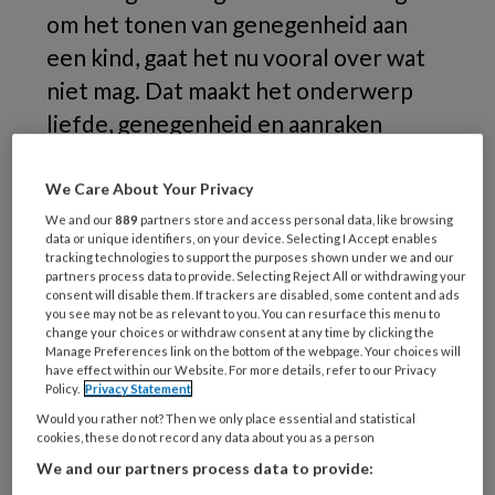
om het tonen van genegenheid aan
een kind, gaat het nu vooral over wat
niet mag. Dat maakt het onderwerp
liefde, genegenheid en aanraken
alleen maar ingewikkelder. Terwijl het
ook zo belangrijk is! Tijd voor een
We Care About Your Privacy
omslag. Wat mag er wél? En hoe moet
We and our
889
partners store and access personal data, like browsing
data or unique identifiers, on your device. Selecting I Accept enables
je het thema professioneel benaderen
tracking technologies to support the purposes shown under we and our
partners process data to provide. Selecting Reject All or withdrawing your
in plaats van alleen maar gevoelsmatig?
consent will disable them. If trackers are disabled, some content and ads
you see may not be as relevant to you. You can resurface this menu to
change your choices or withdraw consent at any time by clicking the
Laatst
Manage Preferences link on the bottom of the webpage. Your choices will
have effect within our Website. For more details, refer to our Privacy
Policy.
Privacy Statement
Would you rather not? Then we only place essential and statistical
REGISTREREN
cookies, these do not record any data about you as a person
We and our partners process data to provide: