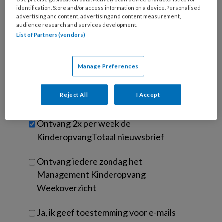
Kies
mailadres?
identification. Store and/or access information on a device. Personalised
je
advertising and content, advertising and content measurement,
*
*
wachtwoord*
*
audience research and services development.
List of Partners (vendors)
Kies
je
functie
*
Manage Preferences
Bij
welke
Reject All
I Accept
organisatie
werk
Untitled
Ontvang 2x per week de
je?
KinderopvangTotaal nieuwsbrief
Ontvang iedere zondag het
Management Kinderopvang
Weekoverzicht
Ja, ik geef toestemming voor e-mails