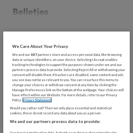
Belletjes
REGISTREREN
We Care About Your Privacy
We and our
887
partners store and access personal data, like browsing
Wil je dit artikel lezen?
data or unique identifiers, on your device. Selecting I Accept enables
tracking technologies to support the purposes shown under we and our
Maak gratis een account aan en lees 2
partners process data to provide. Selecting Reject All or withdrawing your
consent will disable them. If trackers are disabled, some content and ads
artikelen gratis per maand
you see may not be as relevant to you. You can resurface this menu to
change your choices or withdraw consent at any time by clicking the
Manage Preferences link on the bottom of the webpage. Your choices will
Al een account of abonnement?
Log dan in
have effect within our Website. For more details, refer to our Privacy
Policy.
Privacy Statement
Would you rather not? Then we only place essential and statistical
Wat
cookies, these do not record any data about you as a person
is
We and our partners process data to provide:
je
e-
Use precise geolocation data. Actively scan device characteristics for