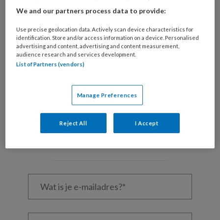
We and our partners process data to provide:
Begin
Use precise geolocation data. Actively scan device characteristics for
identification. Store and/or access information on a device. Personalised
advertising and content, advertising and content measurement,
audience research and services development.
REGISTREREN
List of Partners (vendors)
Wil je dit artikel lezen?
Manage Preferences
Maak gratis een account aan en lees 2
artikelen gratis per maand
Reject All
I Accept
Al een account of abonnement?
Log dan in
Wat
is
je
e-
Kies
mailadres?