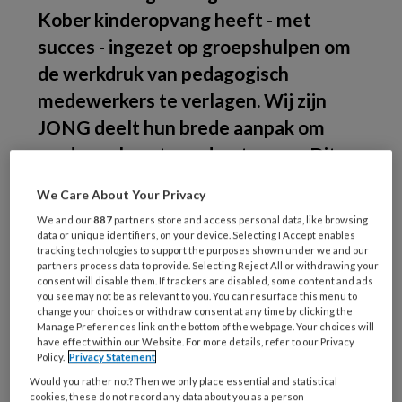
Kober kinderopvang heeft - met
succes - ingezet op groepshulpen om
de werkdruk van pedagogisch
medewerkers te verlagen. Wij zijn
JONG deelt hun brede aanpak om
medewerkers te ondersteunen. Dit
vanuit de gedachte dat het hebben
We Care About Your Privacy
van voldoende goed opgeleide en
We and our
887
partners store and access personal data, like browsing
tevreden medewerkers minder
data or unique identifiers, on your device. Selecting I Accept enables
tracking technologies to support the purposes shown under we and our
werkdruk betekent voor iedereen.
partners process data to provide. Selecting Reject All or withdrawing your
consent will disable them. If trackers are disabled, some content and ads
Deel 2 van de serie over goed
you see may not be as relevant to you. You can resurface this menu to
werkgeverschap:
de aanpak van twee
change your choices or withdraw consent at any time by clicking the
Manage Preferences link on the bottom of the webpage. Your choices will
grote regionale
have effect within our Website. For more details, refer to our Privacy
Policy.
Privacy Statement
kinderopvangorganisaties.
Would you rather not? Then we only place essential and statistical
cookies, these do not record any data about you as a person