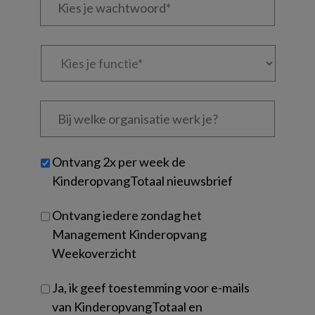
je
*
*
wachtwoord*
*
Kies
je
functie
*
Bij
welke
organisatie
werk
Untitled
Ontvang 2x per week de
je?
KinderopvangTotaal nieuwsbrief
Ontvang iedere zondag het
Management Kinderopvang
Weekoverzicht
Ja, ik geef toestemming voor e-mails
van KinderopvangTotaal en