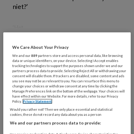
niet?’
‘Het
We Care About Your Privacy
REGISTREREN
We and our
889
partners store and access personal data, like browsing
data or unique identifiers, on your device. Selecting I Accept enables
tracking technologies to support the purposes shown under we and our
Wil je dit artikel lezen?
partners process data to provide. Selecting Reject All or withdrawing your
consent will disable them. If trackers are disabled, some content and ads
Maak gratis een account aan en lees 2
you see may not be as relevant to you. You can resurface this menu to
change your choices or withdraw consent at any time by clicking the
artikelen gratis per maand
Manage Preferences link on the bottom of the webpage. Your choices will
have effect within our Website. For more details, refer to our Privacy
Policy.
Privacy Statement
Al een account of abonnement?
Log dan in
Would you rather not? Then we only place essential and statistical
cookies, these do not record any data about you as a person
Wat
We and our partners process data to provide:
is