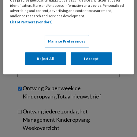
Use precise geolocation data. Actively scan device characteristics for
je
identification. Store and/or access information on a device. Personalised
e-
advertising and content, advertising and content measurement,
Kies
mailadres?
audience research and services development.
je
List of Partners (vendors)
*
*
wachtwoord*
*
Kies
Manage Preferences
je
functie
*
Reject All
I Accept
Bij
welke
organisatie
werk
Untitled
Ontvang 2x per week de
je?
KinderopvangTotaal nieuwsbrief
Ontvang iedere zondag het
Management Kinderopvang
Weekoverzicht