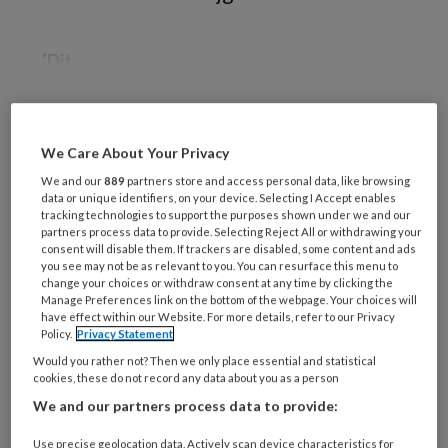
‘Dit
REGISTREREN
We Care About Your Privacy
We and our
889
partners store and access personal data, like browsing
Wil je dit artikel lezen?
data or unique identifiers, on your device. Selecting I Accept enables
tracking technologies to support the purposes shown under we and our
partners process data to provide. Selecting Reject All or withdrawing your
Maak gratis een account aan en lees 2
consent will disable them. If trackers are disabled, some content and ads
you see may not be as relevant to you. You can resurface this menu to
artikelen gratis per maand
change your choices or withdraw consent at any time by clicking the
Manage Preferences link on the bottom of the webpage. Your choices will
Al een account of abonnement?
Log dan in
have effect within our Website. For more details, refer to our Privacy
Policy.
Privacy Statement
Would you rather not? Then we only place essential and statistical
Wat
cookies, these do not record any data about you as a person
is
We and our partners process data to provide:
je
Use precise geolocation data. Actively scan device characteristics for