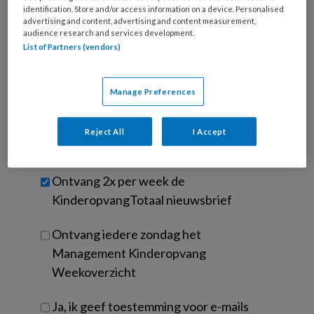
e-
Kies
identification. Store and/or access information on a device. Personalised
mailadres?
je
advertising and content, advertising and content measurement,
*
*
audience research and services development.
wachtwoord*
*
List of Partners (vendors)
Kies
je
Manage Preferences
functie
*
Bij
Reject All
I Accept
welke
organisatie
werk
Untitled
Ontvang 2x per week de
je?
KinderopvangTotaal nieuwsbrief
Ontvang iedere zondag het
Management Kinderopvang
Weekoverzicht
Ja, ik geef toestemming voor e-mails