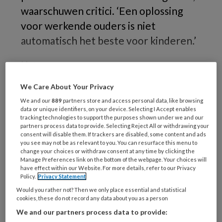
waarschuwen critici. ‘Een oplossing
voor werkende ouders is niet
automatisch het beste voor kinderen.’
Het
We Care About Your Privacy
We and our
889
partners store and access personal data, like browsing
REGISTREREN
data or unique identifiers, on your device. Selecting I Accept enables
tracking technologies to support the purposes shown under we and our
partners process data to provide. Selecting Reject All or withdrawing your
Wil je dit artikel lezen?
consent will disable them. If trackers are disabled, some content and ads
you see may not be as relevant to you. You can resurface this menu to
change your choices or withdraw consent at any time by clicking the
Maak gratis een account aan en lees 2
Manage Preferences link on the bottom of the webpage. Your choices will
artikelen gratis per maand
have effect within our Website. For more details, refer to our Privacy
Policy.
Privacy Statement
Would you rather not? Then we only place essential and statistical
Al een account of abonnement?
Log dan in
cookies, these do not record any data about you as a person
We and our partners process data to provide: