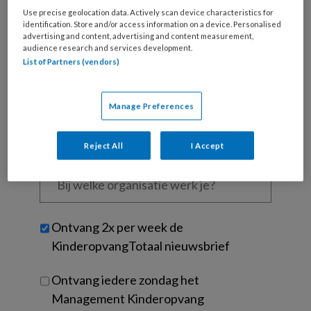
Wat
Use precise geolocation data. Actively scan device characteristics for
is
identification. Store and/or access information on a device. Personalised
je
advertising and content, advertising and content measurement,
e-
audience research and services development.
Kies
mailadres?
List of Partners (vendors)
je
*
*
wachtwoord*
*
Manage Preferences
Kies
je
functie
*
Reject All
I Accept
Bij
welke
organisatie
werk
Untitled
Ontvang 2x per week de
je?
KinderopvangTotaal nieuwsbrief
Ontvang iedere zondag het
Management Kinderopvang