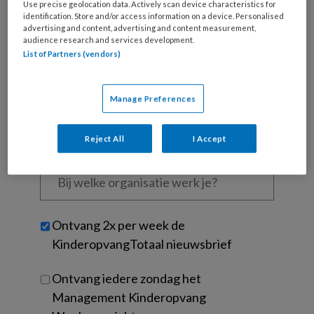
Use precise geolocation data. Actively scan device characteristics for
is
identification. Store and/or access information on a device. Personalised
je
advertising and content, advertising and content measurement,
audience research and services development.
e-
Kies
List of Partners (vendors)
mailadres?
je
*
*
wachtwoord*
*
Manage Preferences
Kies
je
functie
*
Reject All
I Accept
Bij
welke
organisatie
werk
Untitled
Ontvang 2x per week de
je?
KinderopvangTotaal nieuwsbrief
Ontvang iedere zondag het
Management Kinderopvang