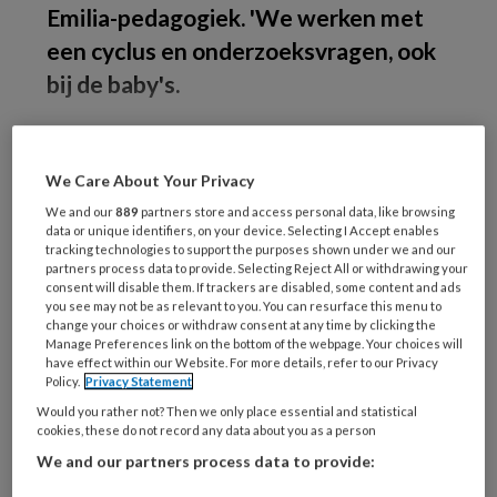
Emilia-pedagogiek. 'We werken met
een cyclus en onderzoeksvragen, ook
bij de baby's.
Het
We Care About Your Privacy
We and our
889
partners store and access personal data, like browsing
data or unique identifiers, on your device. Selecting I Accept enables
REGISTREREN
tracking technologies to support the purposes shown under we and our
partners process data to provide. Selecting Reject All or withdrawing your
consent will disable them. If trackers are disabled, some content and ads
Wil je dit artikel lezen?
you see may not be as relevant to you. You can resurface this menu to
change your choices or withdraw consent at any time by clicking the
Maak gratis een account aan en lees 2
Manage Preferences link on the bottom of the webpage. Your choices will
have effect within our Website. For more details, refer to our Privacy
artikelen gratis per maand
Policy.
Privacy Statement
Would you rather not? Then we only place essential and statistical
Al een account of abonnement?
Log dan in
cookies, these do not record any data about you as a person
We and our partners process data to provide:
Wat