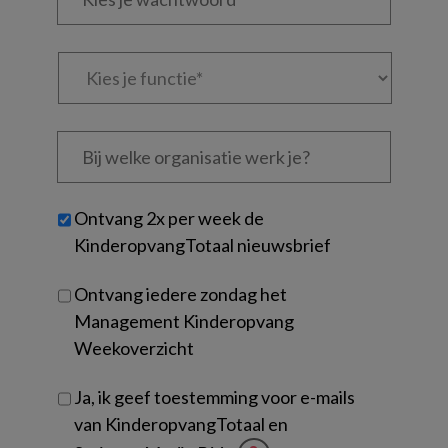
*
*
wachtwoord*
*
Kies
je
functie
*
Bij
welke
organisatie
werk
Untitled
Ontvang 2x per week de
je?
KinderopvangTotaal nieuwsbrief
Ontvang iedere zondag het
Management Kinderopvang
Weekoverzicht
Ja, ik geef toestemming voor e-mails
van KinderopvangTotaal en