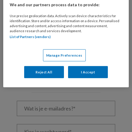
We and our partners process data to provide:
Kinderen
Use precise geolocation data. Actively scan device characteristics for
identification. Store and/or access information on a device. Personalised
advertising and content, advertising and content measurement,
audience research and services development.
REGISTREREN
List of Partners (vendors)
Wil je dit artikel lezen?
Manage Preferences
Maak gratis een account aan en lees 2
artikelen gratis per maand
Reject All
I Accept
Al een account of abonnement?
Log dan in
Wat
is
je
e-
Kies
mailadres?
je