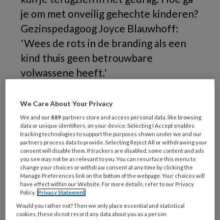
je om met onveilig gehechte kinderen?
Gezinspedagoog Joyce Blauwhoff:
'Wees de rots in de branding als een
kind thuis geen betrouwbare
volwassene heeft.'
We Care About Your Privacy
We and our
889
partners store and access personal data, like browsing
data or unique identifiers, on your device. Selecting I Accept enables
tracking technologies to support the purposes shown under we and our
partners process data to provide. Selecting Reject All or withdrawing your
consent will disable them. If trackers are disabled, some content and ads
you see may not be as relevant to you. You can resurface this menu to
change your choices or withdraw consent at any time by clicking the
Manage Preferences link on the bottom of the webpage. Your choices will
have effect within our Website. For more details, refer to our Privacy
Policy.
Privacy Statement
Would you rather not? Then we only place essential and statistical
cookies, these do not record any data about you as a person