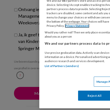
We and our
887
partners store and access persona
device. Selecting I Accept enables tracking tech
Ontvang iedere zondag het
partners process data to provide. Selecting Reject 
trackers are disabled, some content and ads you s
Management Kinderopvang
menu to change your choices or withdraw consent 
Weekoverzicht
the bottom of the webpage. Your choices will have 
Privacy Policy.
Privacy Statement
Would you rather not? Then we only place essential 
Ja, ik geef toestemming voor e-mails
about you as a person
van KinderopvangTotaal en
We and our partners process data to pr
Springer Media B.V.
?
Use precise geolocation data. Actively scan device c
information on a device. Personalised advertising
audience research and services development.
Uw bovenstaande gegevens kunnen worden toegevoegd aan
List of Partners (vendors)
uw profiel in overeenstemming met ons
privacy statement
.
?
Manage P
Reject All