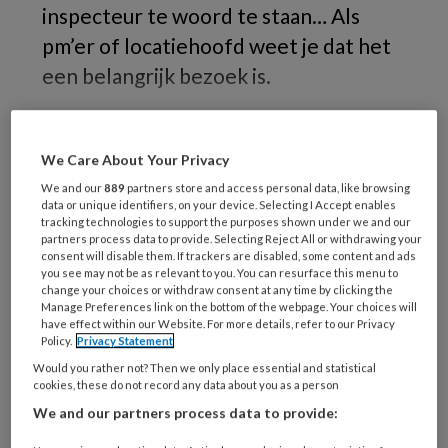
inspecteur te woord te staan… Als
pm’er of locatiehoofd weet je dat het
een belangrijk bezoek is.
Want
We Care About Your Privacy
We and our
889
partners store and access personal data, like browsing
data or unique identifiers, on your device. Selecting I Accept enables
REGISTREREN
tracking technologies to support the purposes shown under we and our
partners process data to provide. Selecting Reject All or withdrawing your
consent will disable them. If trackers are disabled, some content and ads
Wil je dit artikel lezen?
you see may not be as relevant to you. You can resurface this menu to
change your choices or withdraw consent at any time by clicking the
Maak gratis een account aan en lees 2
Manage Preferences link on the bottom of the webpage. Your choices will
have effect within our Website. For more details, refer to our Privacy
artikelen gratis per maand
Policy.
Privacy Statement
Would you rather not? Then we only place essential and statistical
Al een account of abonnement?
Log dan in
cookies, these do not record any data about you as a person
We and our partners process data to provide:
Wat