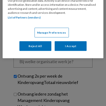
Use precise geolocation data. Actively scan device characteristics for
is
identification. Store and/or access information on a device. Personalised
je
advertising and content, advertising and content measurement,
audience research and services development.
e-
Kies
List of Partners (vendors)
mailadres?
je
*
*
wachtwoord*
*
Manage Preferences
Kies
je
Reject All
I Accept
functie
*
Bij
welke
organisatie
werk
Untitled
Ontvang 2x per week de
je?
KinderopvangTotaal nieuwsbrief
Ontvang iedere zondag het
Management Kinderopvang