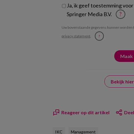
Ja, ik geef toestemming voor
Springer Media B.V.
?
Uw bovenstaande gegevens kunnen worden t
privacy statement
.
?
Bekijk hi
Reageer op dit artikel
Deel
IKC
Management