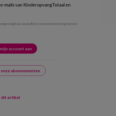
 e-mails van KinderopvangTotaal en
oegevoegd aan uw profiel in overeenstemming met ons
er onze abonnementen
 dit artikel