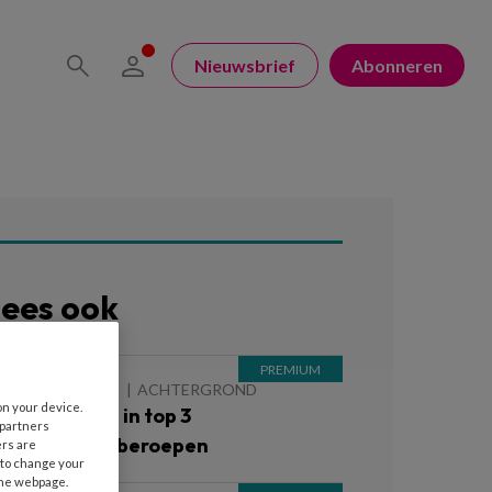
Nieuwsbrief
Abonneren
ees ook
 AUGUSTUS 2026
ACHTERGROND
on your device.
inderopvang in top 3
 partners
iekteverzuimberoepen
ers are
 to change your
the webpage.