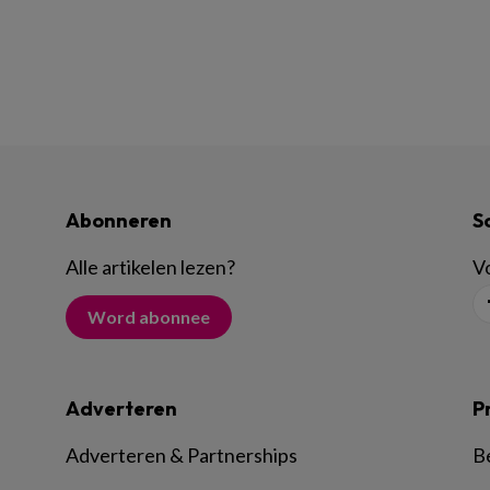
Abonneren
S
Alle artikelen lezen
?
Vo
Word abonnee
Adverteren
P
Adverteren & Partnerships
B