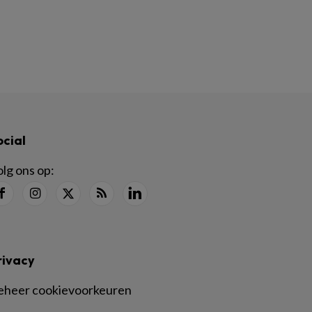
ocial
lg ons op:
rivacy
eheer cookievoorkeuren