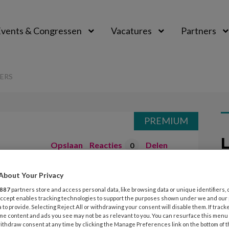
vents & Congressen
Vacatures
Partners
aal
ERS
PREMIUM
L
Opslaan
Reacties
Delen
0
About Your Privacy
van IKC-
7
887
partners store and access personal data, like browsing data or unique identifiers, 
K
 Accept enables tracking technologies to support the purposes shown under we and our
z
 to provide. Selecting Reject All or withdrawing your consent will disable them. If track
me content and ads you see may not be as relevant to you. You can resurface this menu
ithdraw consent at any time by clicking the Manage Preferences link on the bottom of 