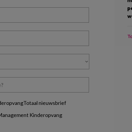
n
p
w
T
deropvangTotaal nieuwsbrief
 Management Kinderopvang