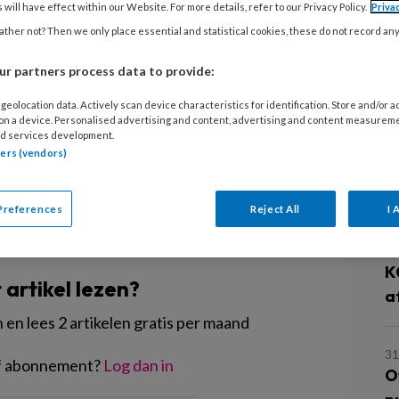
-medewerkers nodig aan
 will have effect within our Website. For more details, refer to our Privacy Policy.
Priva
5
ther not? Then we only place essential and statistical cookies, these do not record an
kingsverbanden Kinderopvang en
B
en Overijssel lieten het uitzoeken.
d
r partners process data to provide:
ekende houding en flexibiliteit.
geolocation data. Actively scan device characteristics for identification. Store and/or 
eren.’
 on a device. Personalised advertising and content, advertising and content measurem
3
d services development.
I
tners (vendors)
Judith
k
v
Preferences
Reject All
I 
EGISTREREN
31
K
t artikel lezen?
a
en lees 2 artikelen gratis per maand
31
of abonnement?
Log dan in
O