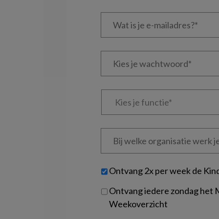
Wat
is
je
e-
Kies
mailadres?
je
*
*
wachtwoord*
*
Kies
je
functie
*
Bij
welke
organisatie
werk
Untitled
Ontvang 2x per week de Kin
je?
Ontvang iedere zondag het
Weekoverzicht