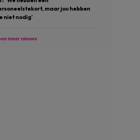
u? ‘We hebben een
ersoneelstekort, maar jou hebben
e niet nodig’
oon meer nieuws