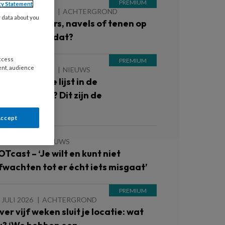
cy Statement
 AUGUSTUS 2026
ACHTERGROND
y data about you
lote schouders, navels of tenen op
e groep: kan dat?
access
ent, audience
 AUGUSTUS 2026
NIEUWS
nterne zwarte lijst in de
inderopvang? Dit zijn de
oorwaarden
Accept
 JULI 2026
NIEUWS
OTcast – ‘Je wilt en kunt niet
fwachten tot er écht iets misgaat’
 JULI 2026
ACHTERGROND
ver vijf weken sluit je locatie: wat