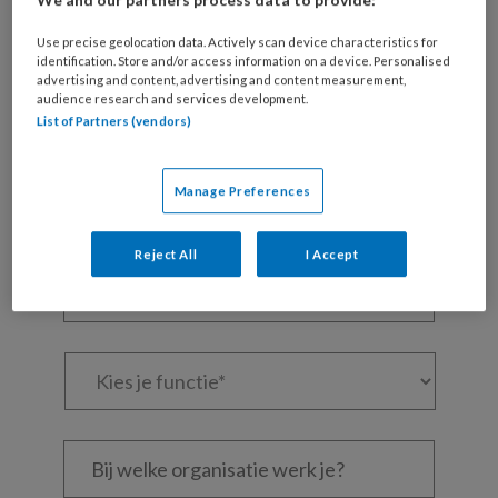
Maak gratis een account aan en lees 2
Use precise geolocation data. Actively scan device characteristics for
artikelen gratis per maand
identification. Store and/or access information on a device. Personalised
advertising and content, advertising and content measurement,
audience research and services development.
Al een account of abonnement?
Log dan in
List of Partners (vendors)
Wat
Manage Preferences
is
je
e-
Reject All
I Accept
Kies
mailadres?
je
*
*
wachtwoord*
*
Kies
je
functie
*
Bij
welke
organisatie