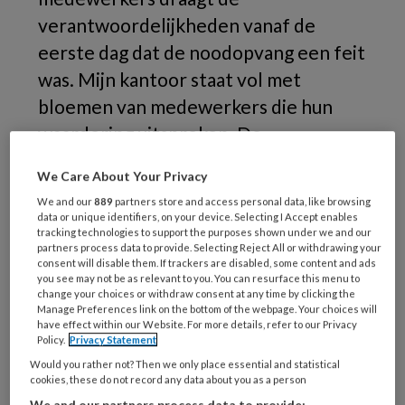
verantwoordelijkheden vanaf de
eerste dag dat de noodopvang een feit
was. Mijn kantoor staat vol met
bloemen van medewerkers die hun
waardering uitspreken. De
omgekeerde wereld: ik ben juist de
We Care About Your Privacy
medewerkers ongelooflijk dankbaar
We and our
889
partners store and access personal data, like browsing
dat ze hier staan.
data or unique identifiers, on your device. Selecting I Accept enables
tracking technologies to support the purposes shown under we and our
partners process data to provide. Selecting Reject All or withdrawing your
Ondanks
consent will disable them. If trackers are disabled, some content and ads
you see may not be as relevant to you. You can resurface this menu to
change your choices or withdraw consent at any time by clicking the
Manage Preferences link on the bottom of the webpage. Your choices will
have effect within our Website. For more details, refer to our Privacy
REGISTREREN
Policy.
Privacy Statement
Would you rather not? Then we only place essential and statistical
cookies, these do not record any data about you as a person
Wil je dit artikel lezen?
We and our partners process data to provide: