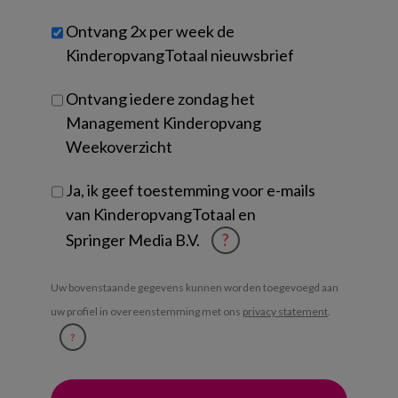
werk
Untitled
Ontvang 2x per week de
je?
KinderopvangTotaal nieuwsbrief
Ontvang iedere zondag het
Management Kinderopvang
Weekoverzicht
Ja, ik geef toestemming voor e-mails
van KinderopvangTotaal en
Springer Media B.V.
?
Uw bovenstaande gegevens kunnen worden toegevoegd aan
uw profiel in overeenstemming met ons
privacy statement
.
?