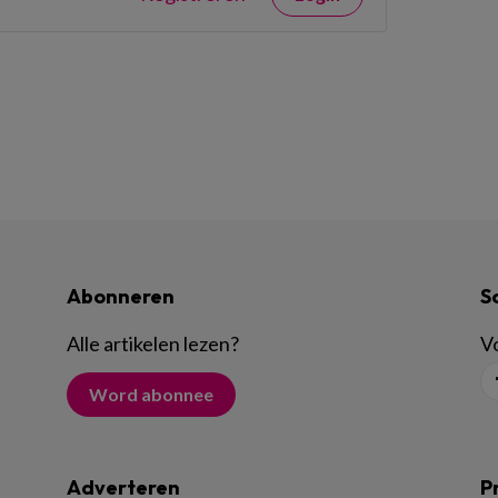
Abonneren
S
Alle artikelen lezen
?
Vo
Word abonnee
Adverteren
P