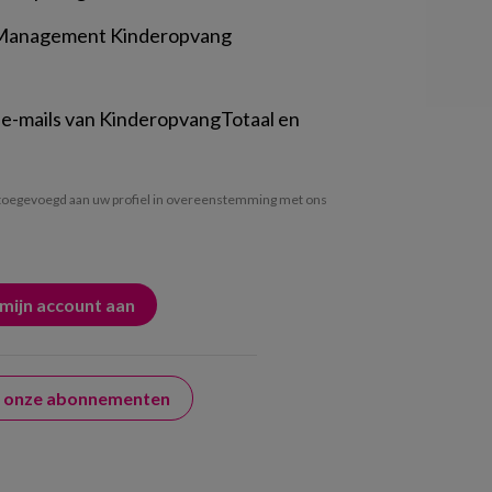
 Management Kinderopvang
 e-mails van KinderopvangTotaal en
oegevoegd aan uw profiel in overeenstemming met ons
er onze abonnementen