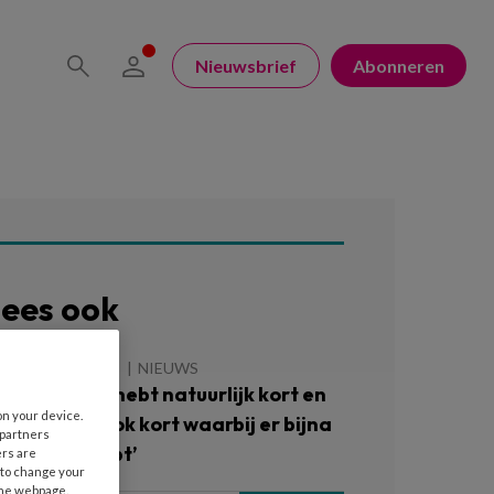
Nieuwsbrief
Abonneren
ees ook
 AUGUSTUS 2026
NIEUWS
OTcast – ‘Je hebt natuurlijk kort en
on your device.
ort, je hebt ook kort waarbij er bijna
 partners
n bil uitfloept’
ers are
 to change your
the webpage.