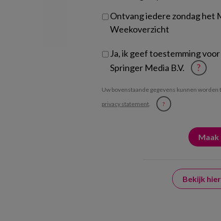
Ontvang iedere zondag het
Weekoverzicht
Ja, ik geef toestemming voor
Springer Media B.V.
?
Uw bovenstaande gegevens kunnen worden t
privacy statement
.
?
Bekijk hi