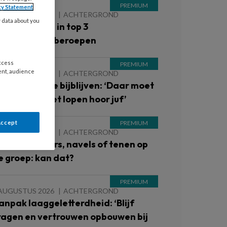
cy Statement
 AUGUSTUS 2026
ACHTERGROND
y data about you
inderopvang in top 3
iekteverzuimberoepen
access
ent, audience
 AUGUSTUS 2026
ACHTERGROND
inderen die je bijblijven: ‘Daar moet
e ’s avonds niet lopen hoor juf’
Accept
 AUGUSTUS 2026
ACHTERGROND
lote schouders, navels of tenen op
e groep: kan dat?
 AUGUSTUS 2026
ACHTERGROND
anpak laaggeletterdheid: ‘Blijf
ragen en vertrouwen opbouwen bij