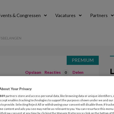
vents & Congressen
Vacatures
Partners
aal
FSBELANGEN
PREMIUM
L
Opslaan
Reacties
Delen
0
7
rzoeken en
About Your Privacy
K
889
partners store and access personal data, like browsing data or unique identifiers, 
k
gen
 Accept enables tracking technologies to support the purposes shown under we and our
ee
 to provide. Selecting Reject All or withdrawing your consent will disable them. If track
me content and ads you see may not be as relevant to you. You can resurface this menu
ithdraw consent at any time by clicking the Manage Preferences link on the bottom of 