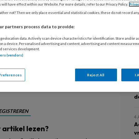
p Twitter en andere sites. Ja, zelfs
 will have effect within our Website. For more details, refer to our Privacy Policy.
Priva
7
men de appberichten binnen van mijn
ther not? Then we only place essential and statistical cookies, these do not record an
K
ële en vooral niet-kindgerichte
z
r partners process data to provide:
 Een bericht met als titel:
geolocation data. Actively scan device characteristics for identification. Store and/or 
s schadelijk voor jonge kinderen.
 on a device. Personalised advertising and content, advertising and content measurem
6
n Loes Kleerekoper. Nu ben ik groot
d services development.
K
tners (vendors)
 had toch iets genuanceerder
j
Preferences
Reject All
I 
5
B
d
EGISTREREN
4
A
t artikel lezen?
v