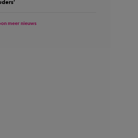
uders’
oon meer nieuws