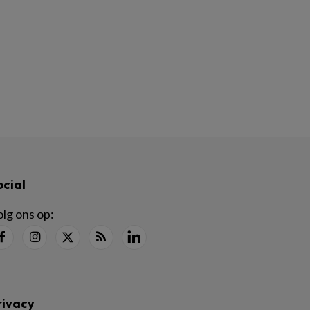
ocial
lg ons op:
rivacy