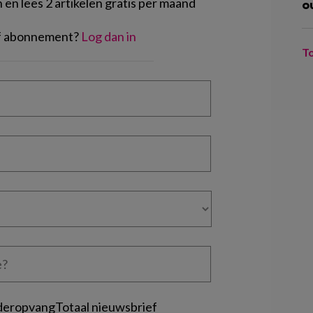
en lees 2 artikelen gratis per maand
o
of abonnement?
Log dan in
T
deropvangTotaal nieuwsbrief