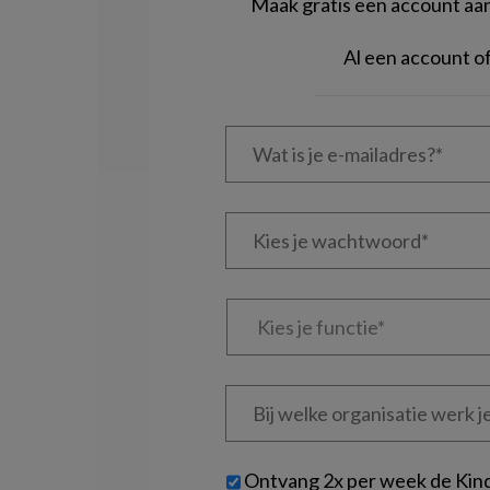
Maak gratis een account aan 
Al een account 
Wat
is
je
e-
Kies
mailadres?
je
*
*
wachtwoord*
*
Kies
je
functie
*
Bij
welke
organisatie
werk
Untitled
Ontvang 2x per week de Kin
je?