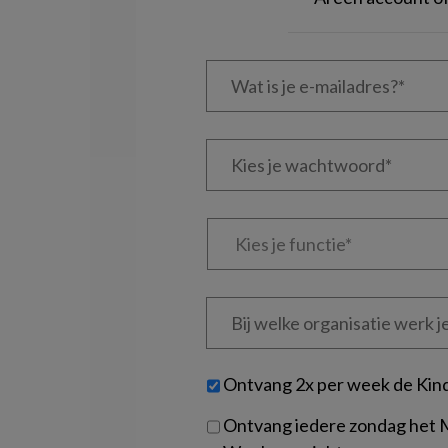
Wat
is
je
e-
Kies
mailadres?
je
*
*
wachtwoord*
*
Kies
je
functie
*
Bij
welke
organisatie
werk
Untitled
Ontvang 2x per week de Kin
je?
Ontvang iedere zondag het