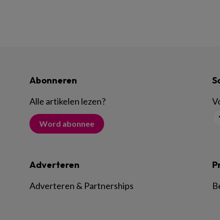
Abonneren
S
Alle artikelen lezen
?
Vo
Word abonnee
Adverteren
P
Adverteren & Partnerships
B