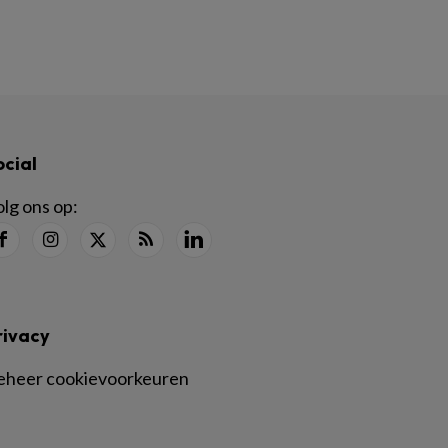
ocial
lg ons op:
rivacy
eheer cookievoorkeuren