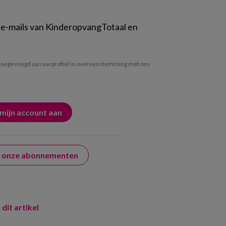
 e-mails van KinderopvangTotaal en
oegevoegd aan uw profiel in overeenstemming met ons
er onze abonnementen
 dit artikel