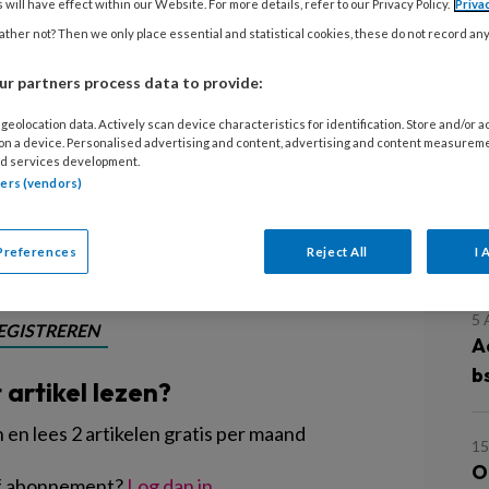
, zo huppelen en rennen de kinderen
 will have effect within our Website. For more details, refer to our Privacy Policy.
Priva
uiten. Eindelijk weer eens 19 graden!
ther not? Then we only place essential and statistical cookies, these do not record an
reden voor plezier. Weg dat ding! En
r partners process data to provide:
 voeten ingegraven in de zandbak,
geolocation data. Actively scan device characteristics for identification. Store and/or 
wordt er van alles het berghok
 on a device. Personalised advertising and content, advertising and content measurem
die autobanden??’
d services development.
tners (vendors)
L
Preferences
Reject All
I 
5
EGISTREREN
A
b
t artikel lezen?
en lees 2 artikelen gratis per maand
15
O
of abonnement?
Log dan in