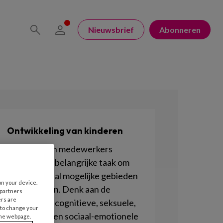
Nieuwsbrief
Abonneren
Ontwikkeling van kinderen
Pedagogisch medewerkers
hebben een belangrijke taak om
kinderen op al mogelijke gebieden
on your device.
te stimuleren. Denk aan de
 partners
ers are
motorische, cognitieve, seksuele,
 to change your
lichamelijke en sociaal-emotionele
the webpage.