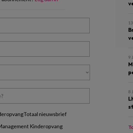
v
13
B
v
9 
M
p
8 
L
s
deropvangTotaal nieuwsbrief
 Management Kinderopvang
T