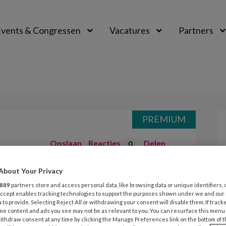
vents & Congressen
Vacatures
Partners
aal
PREMIUM
Opslaan
Reacties
Delen
0
About Your Privacy
re werelden
889
partners store and access personal data, like browsing data or unique identifiers, 
 Accept enables tracking technologies to support the purposes shown under we and our
 to provide. Selecting Reject All or withdrawing your consent will disable them. If track
nter in de stal voor het eerst weer de
me content and ads you see may not be as relevant to you. You can resurface this menu
ithdraw consent at any time by clicking the Manage Preferences link on the bottom of 