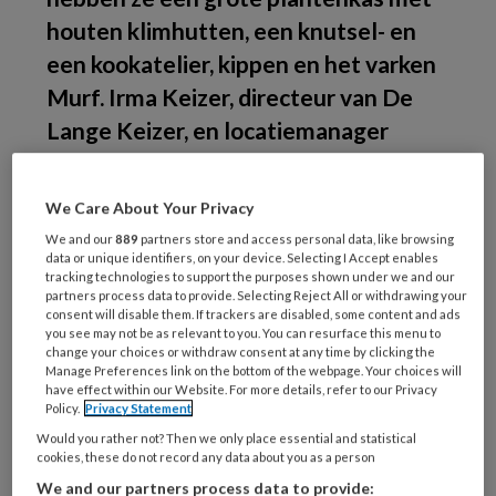
houten klimhutten, een knutsel- en
een kookatelier, kippen en het varken
Murf. Irma Keizer, directeur van De
Lange Keizer, en locatiemanager
Jolanda de Meulmeester over het
belang van keuzevrijheid: 'Als een kind
We Care About Your Privacy
vier jaar lang niet wil knutselen, is dat
We and our
889
partners store and access personal data, like browsing
óók goed.'
data or unique identifiers, on your device. Selecting I Accept enables
tracking technologies to support the purposes shown under we and our
partners process data to provide. Selecting Reject All or withdrawing your
consent will disable them. If trackers are disabled, some content and ads
you see may not be as relevant to you. You can resurface this menu to
De
change your choices or withdraw consent at any time by clicking the
Manage Preferences link on the bottom of the webpage. Your choices will
have effect within our Website. For more details, refer to our Privacy
Policy.
Privacy Statement
REGISTREREN
Would you rather not? Then we only place essential and statistical
cookies, these do not record any data about you as a person
We and our partners process data to provide: