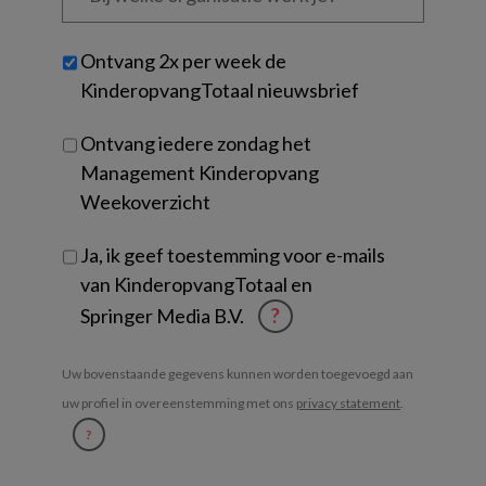
organisatie
werk
Untitled
Ontvang 2x per week de
je?
KinderopvangTotaal nieuwsbrief
Ontvang iedere zondag het
Management Kinderopvang
Weekoverzicht
Ja, ik geef toestemming voor e-mails
van KinderopvangTotaal en
Springer Media B.V.
?
Uw bovenstaande gegevens kunnen worden toegevoegd aan
uw profiel in overeenstemming met ons
privacy statement
.
?