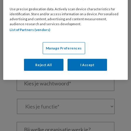
Wil je dit artikel lezen?
Use precise geolocation data. Actively scan device characteristics for
Maak gratis een account aan en lees 2
identification. Store and/or access information on a device. Personalised
advertising and content, advertising and content measurement,
artikelen gratis per maand
audience research and services development.
List of Partners (vendors)
Al een account of abonnement?
Log dan in
Manage Preferences
Wat
is
je
Reject All
I Accept
e-
Kies
mailadres?
je
*
*
wachtwoord*
*
Kies
je
functie
*
Bij
welke