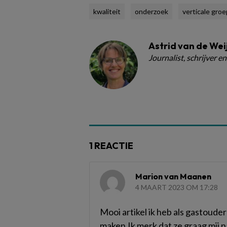
kwaliteit
onderzoek
verticale gro
Astrid van de We
Journalist, schrijver en
1 REACTIE
Marion van Maanen
4 MAART 2023 OM 17:28
Mooi artikel ik heb als gastoud
maken.Ik merk dat ze graag mij 