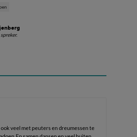
epen
ijenberg
 spreker.
er ook veel met peuters en dreumessen te
nadoen.En samen dansen en veel buiten