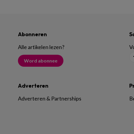
Abonneren
S
Alle artikelen lezen
?
Vo
Word abonnee
Adverteren
P
Adverteren & Partnerships
B