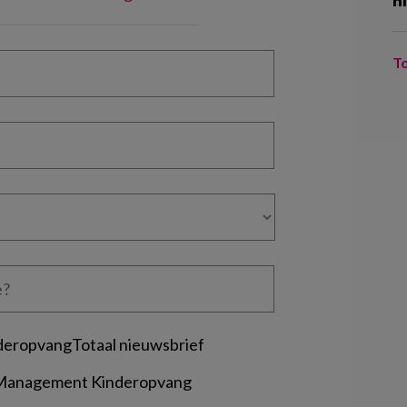
n
T
deropvangTotaal nieuwsbrief
 Management Kinderopvang