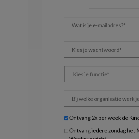
Wat
is
je
e-
Kies
mailadres?
je
*
*
wachtwoord*
*
Kies
je
functie
*
Bij
welke
organisatie
werk
Untitled
Ontvang 2x per week de Kin
je?
Ontvang iedere zondag het
Weekoverzicht