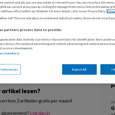
kwaliteit is in horizontale groepen
me content and ads you see may not be as relevant to you. You can resurface this menu
14
ithdraw consent at any time by clicking the Manage Preferences link on the bottom of 
en dan in verticale groepen.
H
 will have effect within our Website. For more details, refer to our Privacy Policy.
Priva
en meer ruimte voor exploratie in
b
ther not? Then we only place essential and statistical cookies, these do not record an
uit het
nieuwste LKK-onderzoek.
De
r partners process data to provide:
's en dreumesen het best tot hun
9 
geolocation data. Actively scan device characteristics for identification. Store and/or 
M
 on a device. Personalised advertising and content, advertising and content measurem
p
d services development.
tners (vendors)
24
Preferences
Reject All
I 
M
EGISTREREN
T
p
t artikel lezen?
en lees 2 artikelen gratis per maand
16
G
of abonnement?
Log dan in