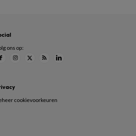
ocial
lg ons op:
rivacy
eheer cookievoorkeuren