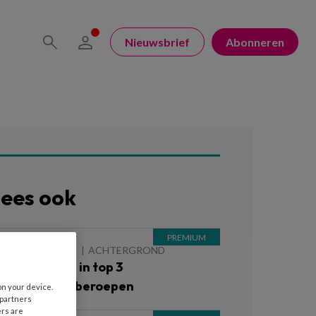
Nieuwsbrief
Abonneren
ees ook
 AUGUSTUS 2026
ACHTERGROND
inderopvang in top 3
iekteverzuimberoepen
on your device.
 partners
ers are