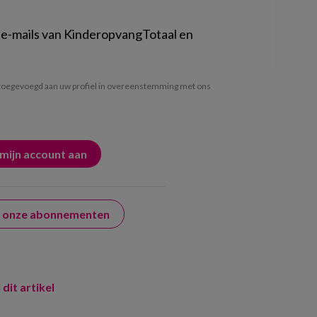
 e-mails van KinderopvangTotaal en
oegevoegd aan uw profiel in overeenstemming met ons
er onze abonnementen
 dit artikel