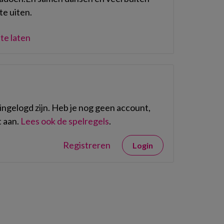
e uiten.
te laten
ngelogd zijn. Heb je nog geen account,
 aan.
Lees ook de spelregels
.
Registreren
Login