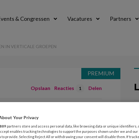
vents & Congressen
Vacatures
Partners
aal
N IN VERTICALE GROEPEN
PREMIUM
L
Opslaan
Reacties
Delen
1
 jongste kinderen
7
K
About Your Privacy
roepen
z
889
partners store and access personal data, like browsing data or unique identifiers, 
 Accept enables tracking technologies to support the purposes shown under we and our
 to provide. Selecting Reject All or withdrawing your consent will disable them. If track