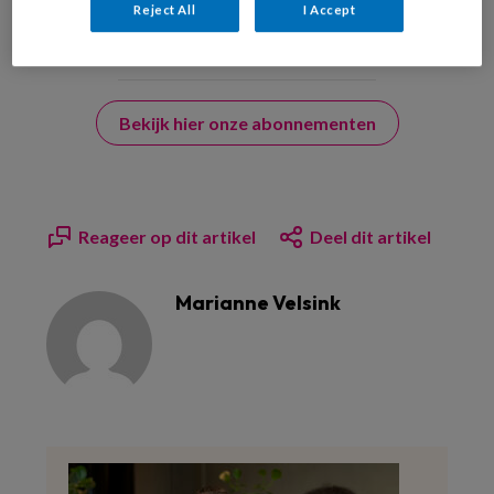
Reject All
I Accept
Bekijk hier onze abonnementen
Reageer op dit artikel
Deel dit artikel
Marianne Velsink