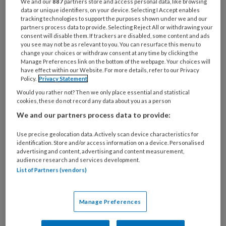
We and our
887
partners store and access personal data, like browsing
organisatie
data or unique identifiers, on your device. Selecting I Accept enables
werk
tracking technologies to support the purposes shown under we and our
Untitled
Ontvang 2x per week de
je?
partners process data to provide. Selecting Reject All or withdrawing your
consent will disable them. If trackers are disabled, some content and ads
KinderopvangTotaal nieuwsbrief
you see may not be as relevant to you. You can resurface this menu to
change your choices or withdraw consent at any time by clicking the
Ontvang iedere zondag het
Manage Preferences link on the bottom of the webpage. Your choices will
have effect within our Website. For more details, refer to our Privacy
Management Kinderopvang
Policy.
Privacy Statement
Weekoverzicht
Would you rather not? Then we only place essential and statistical
cookies, these do not record any data about you as a person
Ja, ik geef toestemming voor e-mails
We and our partners process data to provide:
van KinderopvangTotaal en
Use precise geolocation data. Actively scan device characteristics for
Springer Media B.V.
?
identification. Store and/or access information on a device. Personalised
advertising and content, advertising and content measurement,
audience research and services development.
List of Partners (vendors)
Uw bovenstaande gegevens kunnen worden toegevoegd aan
uw profiel in overeenstemming met ons
privacy statement
.
?
Manage Preferences