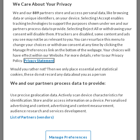
We Care About Your Privacy
is
je
We and our
889
partners store and access personal data, like browsing
data or unique identifiers, on your device. Selecting I Accept enables
e-
Kies
tracking technologies to support the purposes shown under we and our
mailadres?
partners process data to provide. Selecting Reject All or withdrawing your
je
*
*
consent will disable them. If trackers are disabled, some content and ads
wachtwoord*
*
you see may not be as relevant to you. You can resurface this menu to
change your choices or withdraw consent at any time by clicking the
Kies
Manage Preferences link on the bottom of the webpage. Your choices will
je
have effect within our Website. For more details, refer to our Privacy
Policy.
Privacy Statement
functie
*
Would you rather not? Then we only place essential and statistical
Bij
cookies, these do not record any data about you as a person
welke
We and our partners process data to provide:
organisatie
werk
Use precise geolocation data. Actively scan device characteristics for
Untitled
Ontvang 2x per week de
je?
identification. Store and/or access information on a device. Personalised
advertising and content, advertising and content measurement,
KinderopvangTotaal nieuwsbrief
audience research and services development.
List of Partners (vendors)
Ontvang iedere zondag het
Management Kinderopvang
Manage Preferences