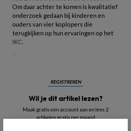
Om daar achter te komen is kwalitatief
onderzoek gedaan bij kinderen en
ouders van vier koplopers die
terugkijken op hun ervaringen op het
IKC.
De
REGISTREREN
Wil je dit artikel lezen?
Maak gratis een account aan en lees 2
artikelen gratis per maand