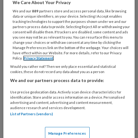
Al een account of abonnement?
Log dan in
We Care About Your Privacy
We and our
889
partners store and access personal data, like browsing
data or unique identifiers, on your device. Selecting I Accept enables
Wat
tracking technologies to support the purposes shown under we and our
is
partners process data to provide. Selecting Reject All or withdrawing your
je
consent will disable them. If trackers are disabled, some content and ads
you see may not be as relevant to you. You can resurface this menu to
e-
Kies
change your choices or withdraw consent at any time by clicking the
mailadres?
Manage Preferences link on the bottom of the webpage. Your choices will
je
have effect within our Website. For more details, refer to our Privacy
*
*
wachtwoord*
*
Policy.
Privacy Statement
Would you rather not? Then we only place essential and statistical
Kies
cookies, these do not record any data about you as a person
je
We and our partners process data to provide:
functie
*
Bij
Use precise geolocation data. Actively scan device characteristics for
identification. Store and/or access information on a device. Personalised
welke
advertising and content, advertising and content measurement,
organisatie
audience research and services development.
werk
List of Partners (vendors)
Untitled
Ontvang 2x per week de
je?
KinderopvangTotaal nieuwsbrief
Manage Preferences